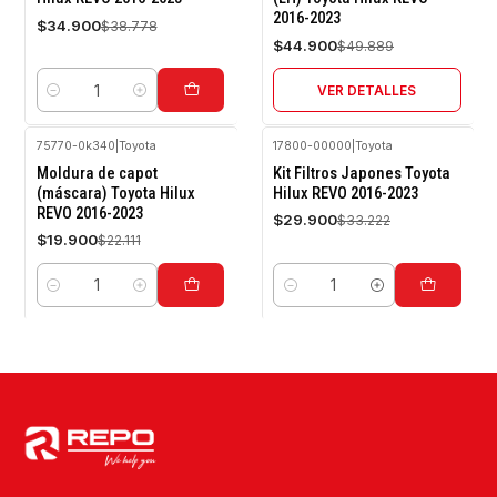
2016-2023
Agotado
$34.900
$38.778
$44.900
$49.889
VER DETALLES
Cantidad
75770-0k340
|
Toyota
17800-00000
|
Toyota
-10%
-10%
Moldura de capot
Kit Filtros Japones Toyota
OFF
OFF
(máscara) Toyota Hilux
Hilux REVO 2016-2023
REVO 2016-2023
$29.900
$33.222
$19.900
$22.111
Cantidad
Cantidad