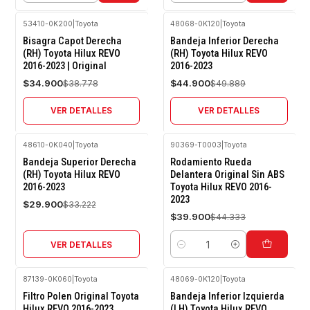
53410-0K200
|
Toyota
48068-0K120
|
Toyota
-10%
-10%
Bisagra Capot Derecha
Bandeja Inferior Derecha
OFF
OFF
(RH) Toyota Hilux REVO
(RH) Toyota Hilux REVO
2016-2023 | Original
2016-2023
Agotado
Agotado
$34.900
$44.900
$38.778
$49.889
VER DETALLES
VER DETALLES
48610-0K040
|
Toyota
90369-T0003
|
Toyota
-10%
-10%
Bandeja Superior Derecha
Rodamiento Rueda
OFF
OFF
(RH) Toyota Hilux REVO
Delantera Original Sin ABS
2016-2023
Toyota Hilux REVO 2016-
Agotado
2023
$29.900
$33.222
$39.900
$44.333
VER DETALLES
Cantidad
87139-0K060
|
Toyota
48069-0K120
|
Toyota
-10%
-10%
Filtro Polen Original Toyota
Bandeja Inferior Izquierda
OFF
OFF
Hilux REVO 2016-2023
(LH) Toyota Hilux REVO