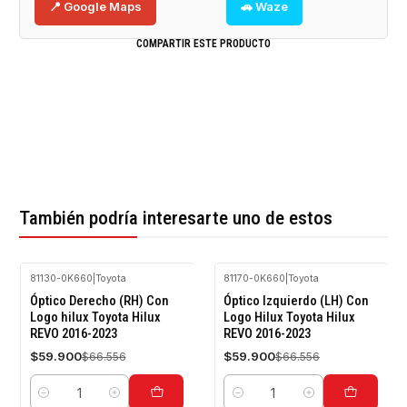
📍 Google Maps
🚗 Waze
COMPARTIR ESTE PRODUCTO
También podría interesarte uno de estos
81130-0K660
|
Toyota
81170-0K660
|
Toyota
-10%
-10%
Óptico Derecho (RH) Con
Óptico Izquierdo (LH) Con
OFF
OFF
Logo hilux Toyota Hilux
Logo Hilux Toyota Hilux
REVO 2016-2023
REVO 2016-2023
$59.900
$59.900
$66.556
$66.556
Cantidad
Cantidad