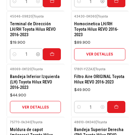
Cantidad
Cantidad
45046-09820
|
Toyota
43430-0K060
|
Toyota
Agotado
Terminal de Dirección
Homocinetica LH/RH
LH/RH Toyota Hilux REVO
Toyota Hilux REVO 2016-
2016-2023
2023
$19.900
$89.900
VER DETALLES
Cantidad
48069-0K120
|
Toyota
17801-YZZA3
|
Toyota
Agotado
Bandeja Inferior Izquierda
Filtro Aire ORIGINAL Toyota
(LH) Toyota Hilux REVO
Hilux REVO 2016-2023
2016-2023
$49.900
$44.900
VER DETALLES
Cantidad
75770-0k340
|
Toyota
48610-0K040
|
Toyota
Agotado
Moldura de capot
Bandeja Superior Derecha
(máscara) Toyota Hilux
(RH) Toyota Hilux REVO