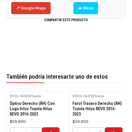
📍 Google Maps
🚗 Waze
COMPARTIR ESTE PRODUCTO
También podría interesarte uno de estos
81130-0K660
|
Toyota
81550-0k270
|
Toyota
Óptico Derecho (RH) Con
Farol Trasero Derecho (RH)
Logo hilux Toyota Hilux
Toyota Hilux REVO 2016-
REVO 2016-2023
2023
$59.900
$24.900