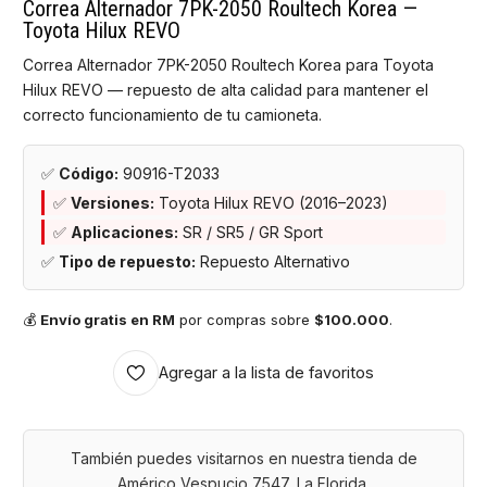
Correa Alternador 7PK-2050 Roultech Korea —
Toyota Hilux REVO
Correa Alternador 7PK-2050 Roultech Korea para Toyota
Hilux REVO — repuesto de alta calidad para mantener el
correcto funcionamiento de tu camioneta.
✅
Código:
90916-T2033
✅
Versiones:
Toyota Hilux REVO (2016–2023)
✅
Aplicaciones:
SR / SR5 / GR Sport
✅
Tipo de repuesto:
Repuesto Alternativo
💰
Envío gratis en RM
por compras sobre
$100.000
.
Agregar a la lista de favoritos
También puedes visitarnos en nuestra tienda de
Américo Vespucio 7547, La Florida.