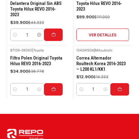
Delantera Original Sin ABS
Toyota Hilux REVO 2016-
Toyota Hilux REVO 2016-
2023
Agotado
2023
$99.900
$111.000
$39.900
$44.333
VER DETALLES
Cantidad
87139-0K060
|
Toyota
1340A193A
|
Mitsubishi
-10%
-10%
Filtro Polen Original Toyota
Correa Alternador
OFF
OFF
Hilux REVO 2016-2023
Roultech Korea 2016-2023
— L200 KL1/KK1
$34.900
$38.778
$12.900
$14.333
Cantidad
Cantidad