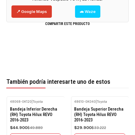
📍 Google Maps
🚗 Waze
COMPARTIR ESTE PRODUCTO
También podría interesarte uno de estos
48068-0K120
|
Toyota
48610-0K040
|
Toyota
-10%
-10%
Bandeja Inferior Derecha
Bandeja Superior Derecha
OFF
OFF
(RH) Toyota Hilux REVO
(RH) Toyota Hilux REVO
2016-2023
2016-2023
Agotado
Agotado
$44.900
$29.900
$49.889
$33.222