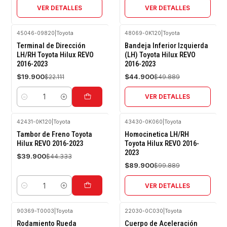
VER DETALLES
VER DETALLES
45046-09820
|
Toyota
48069-0K120
|
Toyota
-10%
-10%
Terminal de Dirección
Bandeja Inferior Izquierda
OFF
OFF
LH/RH Toyota Hilux REVO
(LH) Toyota Hilux REVO
2016-2023
2016-2023
Agotado
$19.900
$44.900
$22.111
$49.889
VER DETALLES
Cantidad
42431-0K120
|
Toyota
43430-0K060
|
Toyota
-10%
-10%
Tambor de Freno Toyota
Homocinetica LH/RH
OFF
OFF
Hilux REVO 2016-2023
Toyota Hilux REVO 2016-
2023
Agotado
$39.900
$44.333
$89.900
$99.889
VER DETALLES
Cantidad
90369-T0003
|
Toyota
22030-0C030
|
Toyota
-10%
-10%
Rodamiento Rueda
Cuerpo de Aceleración
OFF
OFF