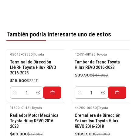
También podría interesarte uno de estos
45046-09820
|
Toyota
42431-0K120
|
Toyota
-10%
-10%
Terminal de Dirección
Tambor de Freno Toyota
OFF
OFF
LH/RH Toyota Hilux REVO
Hilux REVO 2016-2023
2016-2023
$39.900
$44.333
$19.900
$22.111
Cantidad
Cantidad
14600-0L431
|
Toyota
44250-0k750
|
Toyota
-10%
-10%
Radiador Motor Mecánica
Cremallera de Dirección
OFF
OFF
Toyota Hilux REVO 2016-
Yokomitsu Toyota Hilux
2023
REVO 2016-2018
Agotado
$69.900
$189.900
$77.667
$211.000