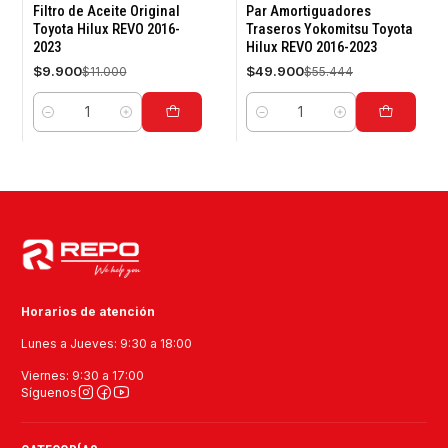
-10%
-10%
Filtro de Aceite Original
Par Amortiguadores
OFF
OFF
Toyota Hilux REVO 2016-
Traseros Yokomitsu Toyota
2023
Hilux REVO 2016-2023
$9.900
$49.900
$11.000
$55.444
Cantidad
Cantidad
Horarios de atención
Lunes a Jueves: 9:30 a 18:00
Viernes: 9:30 a 17:00
Síguenos