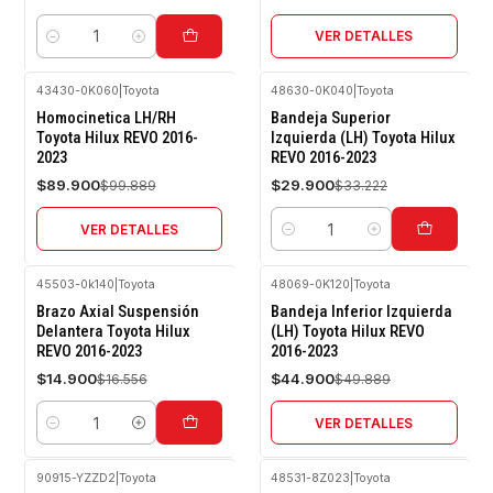
VER DETALLES
Cantidad
43430-0K060
|
Toyota
48630-0K040
|
Toyota
-10%
-10%
Homocinetica LH/RH
Bandeja Superior
OFF
OFF
Toyota Hilux REVO 2016-
Izquierda (LH) Toyota Hilux
2023
REVO 2016-2023
Agotado
$89.900
$29.900
$99.889
$33.222
VER DETALLES
Cantidad
45503-0k140
|
Toyota
48069-0K120
|
Toyota
-10%
-10%
Brazo Axial Suspensión
Bandeja Inferior Izquierda
OFF
OFF
Delantera Toyota Hilux
(LH) Toyota Hilux REVO
REVO 2016-2023
2016-2023
Agotado
$14.900
$44.900
$16.556
$49.889
VER DETALLES
Cantidad
90915-YZZD2
|
Toyota
48531-8Z023
|
Toyota