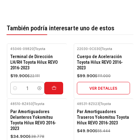
También podría interesarte uno de estos
45046-09820
|
Toyota
22030-0C030
|
Toyota
-10%
-10%
Terminal de Dirección
Cuerpo de Aceleración
OFF
OFF
LH/RH Toyota Hilux REVO
Toyota Hilux REVO 2016-
2016-2023
2023
Agotado
$19.900
$99.900
$22.111
$111.000
VER DETALLES
Cantidad
48510-8Z450
|
Toyota
48531-8Z023
|
Toyota
-10%
-10%
Par Amortiguadores
Par Amortiguadores
OFF
OFF
Delanteros Yokomitsu
Traseros Yokomitsu Toyota
Toyota Hilux REVO 2016-
Hilux REVO 2016-2023
2023
$49.900
$55.444
$34.900
$38.778