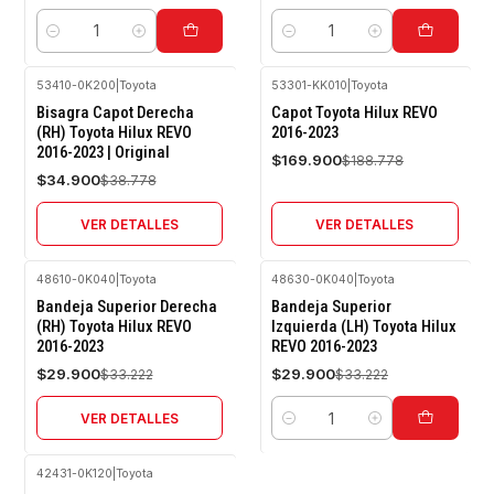
Cantidad
Cantidad
53410-0K200
|
Toyota
53301-KK010
|
Toyota
-10%
-10%
Bisagra Capot Derecha
Capot Toyota Hilux REVO
OFF
OFF
(RH) Toyota Hilux REVO
2016-2023
2016-2023 | Original
Agotado
Agotado
$169.900
$188.778
$34.900
$38.778
VER DETALLES
VER DETALLES
48610-0K040
|
Toyota
48630-0K040
|
Toyota
-10%
-10%
Bandeja Superior Derecha
Bandeja Superior
OFF
OFF
(RH) Toyota Hilux REVO
Izquierda (LH) Toyota Hilux
2016-2023
REVO 2016-2023
Agotado
$29.900
$29.900
$33.222
$33.222
VER DETALLES
Cantidad
42431-0K120
|
Toyota