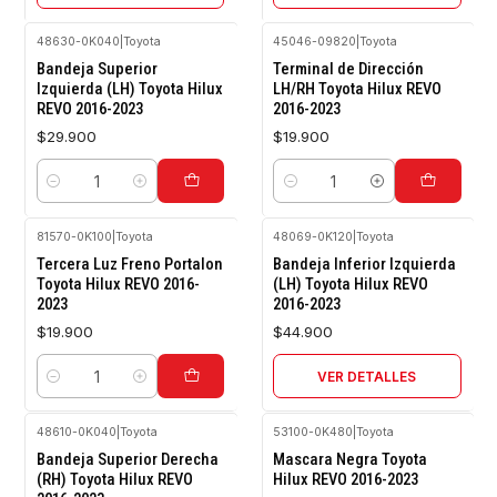
48630-0K040
|
Toyota
45046-09820
|
Toyota
Bandeja Superior
Terminal de Dirección
Izquierda (LH) Toyota Hilux
LH/RH Toyota Hilux REVO
REVO 2016-2023
2016-2023
$29.900
$19.900
Cantidad
Cantidad
81570-0K100
|
Toyota
48069-0K120
|
Toyota
Agotado
Tercera Luz Freno Portalon
Bandeja Inferior Izquierda
Toyota Hilux REVO 2016-
(LH) Toyota Hilux REVO
2023
2016-2023
$19.900
$44.900
VER DETALLES
Cantidad
48610-0K040
|
Toyota
53100-0K480
|
Toyota
Agotado
Bandeja Superior Derecha
Mascara Negra Toyota
(RH) Toyota Hilux REVO
Hilux REVO 2016-2023