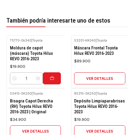
También podría interesarte uno de estos
75770-0k340
|
Toyota
53201-KK040
|
Toyota
Agotado
Moldura de capot
Máscara Frontal Toyota
(máscara) Toyota Hilux
Hilux REVO 2016-2023
REVO 2016-2023
$89.900
$19.900
VER DETALLES
Cantidad
53410-0K200
|
Toyota
85315-0K250
|
Toyota
Agotado
Agotado
Bisagra Capot Derecha
Depósito Limpiaparabrisas
(RH) Toyota Hilux REVO
Toyota Hilux REVO 2016-
2016-2023 | Original
2023
$34.900
$19.900
VER DETALLES
VER DETALLES