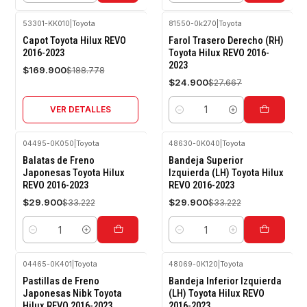
53301-KK010
|
Toyota
81550-0k270
|
Toyota
-10%
-10%
Capot Toyota Hilux REVO
Farol Trasero Derecho (RH)
OFF
OFF
2016-2023
Toyota Hilux REVO 2016-
2023
Agotado
$169.900
$188.778
$24.900
$27.667
VER DETALLES
Cantidad
04495-0K050
|
Toyota
48630-0K040
|
Toyota
-10%
-10%
Balatas de Freno
Bandeja Superior
OFF
OFF
Japonesas Toyota Hilux
Izquierda (LH) Toyota Hilux
REVO 2016-2023
REVO 2016-2023
$29.900
$29.900
$33.222
$33.222
Cantidad
Cantidad
04465-0K401
|
Toyota
48069-0K120
|
Toyota
-10%
-10%
Pastillas de Freno
Bandeja Inferior Izquierda
OFF
OFF
Japonesas Nibk Toyota
(LH) Toyota Hilux REVO
Hilux REVO 2016-2023
2016-2023
Agotado