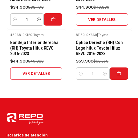
$34.900
$44.900
$38.778
$49.889
VER DETALLES
Cantidad
48068-0K120
|
Toyota
81130-0K660
|
Toyota
-10%
-10%
Bandeja Inferior Derecha
Óptico Derecho (RH) Con
OFF
OFF
(RH) Toyota Hilux REVO
Logo hilux Toyota Hilux
2016-2023
REVO 2016-2023
Agotado
$44.900
$59.900
$49.889
$66.556
VER DETALLES
Cantidad
Horarios de atención