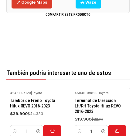
📍 Google Maps
🚗 Waze
COMPARTIR ESTE PRODUCTO
También podría interesarte uno de estos
42431-0K120
|
Toyota
45046-09820
|
Toyota
-10%
-10%
Tambor de Freno Toyota
Terminal de Dirección
OFF
OFF
Hilux REVO 2016-2023
LH/RH Toyota Hilux REVO
2016-2023
$39.900
$44.333
$19.900
$22.111
Cantidad
Cantidad