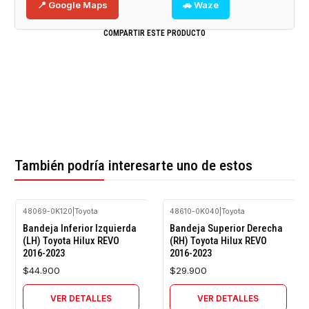
📍 Google Maps
🚗 Waze
COMPARTIR ESTE PRODUCTO
También podría interesarte uno de estos
48069-0K120
|
Toyota
48610-0K040
|
Toyota
Agotado
Agotado
Bandeja Inferior Izquierda
Bandeja Superior Derecha
(LH) Toyota Hilux REVO
(RH) Toyota Hilux REVO
2016-2023
2016-2023
$44.900
$29.900
VER DETALLES
VER DETALLES