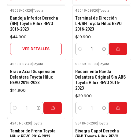
48068-0K120
|
Toyota
45046-09820
|
Toyota
Agotado
Bandeja Inferior Derecha
Terminal de Dirección
(RH) Toyota Hilux REVO
LH/RH Toyota Hilux REVO
2016-2023
2016-2023
$44.900
$19.900
VER DETALLES
Cantidad
45503-0k140
|
Toyota
90369-T0003
|
Toyota
Brazo Axial Suspensión
Rodamiento Rueda
Delantera Toyota Hilux
Delantera Original Sin ABS
REVO 2016-2023
Toyota Hilux REVO 2016-
2023
$14.900
$39.900
Cantidad
Cantidad
42431-0K120
|
Toyota
53410-0K200
|
Toyota
Agotado
Tambor de Freno Toyota
Bisagra Capot Derecha
Hilux REVO 2016-2023
(RH) Toyota Hilux REVO