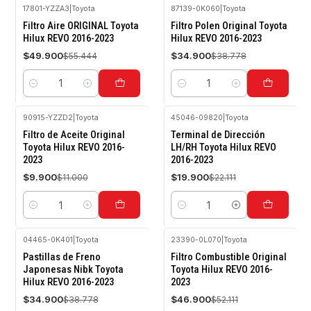
17801-YZZA3
|
Toyota
87139-0K060
|
Toyota
-10%
-10%
Filtro Aire ORIGINAL Toyota
Filtro Polen Original Toyota
OFF
OFF
Hilux REVO 2016-2023
Hilux REVO 2016-2023
$49.900
$34.900
$55.444
$38.778
Cantidad
Cantidad
90915-YZZD2
|
Toyota
45046-09820
|
Toyota
-10%
-10%
Filtro de Aceite Original
Terminal de Dirección
OFF
OFF
Toyota Hilux REVO 2016-
LH/RH Toyota Hilux REVO
2023
2016-2023
$9.900
$19.900
$11.000
$22.111
Cantidad
Cantidad
04465-0K401
|
Toyota
23390-0L070
|
Toyota
-10%
-10%
Pastillas de Freno
Filtro Combustible Original
OFF
OFF
Japonesas Nibk Toyota
Toyota Hilux REVO 2016-
Hilux REVO 2016-2023
2023
$34.900
$46.900
$38.778
$52.111