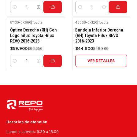
Cantidad
Cantidad
81130-0K660
|
Toyota
48068-0K120
|
Toyota
-10%
-10%
Óptico Derecho (RH) Con
Bandeja Inferior Derecha
OFF
OFF
Logo hilux Toyota Hilux
(RH) Toyota Hilux REVO
REVO 2016-2023
2016-2023
Agotado
$59.900
$44.900
$66.556
$49.889
VER DETALLES
Cantidad
Horarios de atención
Lunes a Jueves: 9:30 a 18:00