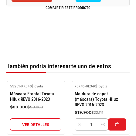
COMPARTIR ESTE PRODUCTO
También podría interesarte uno de estos
53201-KK040
|
Toyota
75770-0k340
|
Toyota
-10%
-10%
Máscara Frontal Toyota
Moldura de capot
OFF
OFF
Hilux REVO 2016-2023
(máscara) Toyota Hilux
REVO 2016-2023
Agotado
$89.900
$99.889
$19.900
$22.111
VER DETALLES
Cantidad