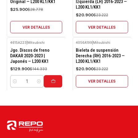
Original — L200 KL1/KK1
Izquierda (LH) 2016-2023 —
L200 KL1/KK1
Agotado
Agotado
$25.900
$28.778
$20.900
$23.222
VER DETALLES
VER DETALLES
4615A223
|
Mitsubishi
4056A199
|
Mitsubishi
-10%
-10%
Jgo. Discos de freno
Bieleta de suspensión
OFF
OFF
DAKAR 2020-2023 |
Derecha (RH) 2016-2023 —
Japonés — L200 KK1
L200 KL1/KK1
Agotado
$129.900
$20.900
$144.333
$23.222
VER DETALLES
Cantidad