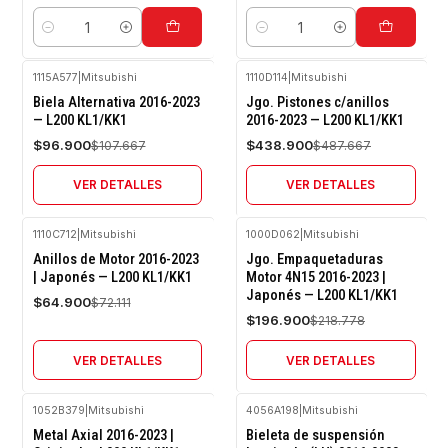
Cantidad
Cantidad
1115A577
|
Mitsubishi
1110D114
|
Mitsubishi
-10%
-10%
Biela Alternativa 2016-2023
Jgo. Pistones c/anillos
OFF
OFF
— L200 KL1/KK1
2016-2023 — L200 KL1/KK1
Agotado
Agotado
$96.900
$438.900
$107.667
$487.667
VER DETALLES
VER DETALLES
1110C712
|
Mitsubishi
1000D062
|
Mitsubishi
-10%
-10%
Anillos de Motor 2016-2023
Jgo. Empaquetaduras
OFF
OFF
| Japonés — L200 KL1/KK1
Motor 4N15 2016-2023 |
Japonés — L200 KL1/KK1
Agotado
Agotado
$64.900
$72.111
$196.900
$218.778
VER DETALLES
VER DETALLES
1052B379
|
Mitsubishi
4056A198
|
Mitsubishi
-10%
-10%
Metal Axial 2016-2023 |
Bieleta de suspensión
OFF
OFF