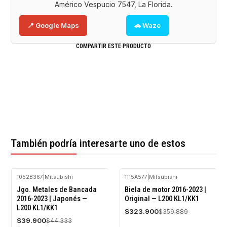
Américo Vespucio 7547, La Florida.
📍 Google Maps
🚗 Waze
COMPARTIR ESTE PRODUCTO
También podría interesarte uno de estos
1052B367
|
Mitsubishi
1115A577
|
Mitsubishi
-10%
-10%
Jgo. Metales de Bancada
Biela de motor 2016-2023 |
OFF
OFF
2016-2023 | Japonés —
Original — L200 KL1/KK1
L200 KL1/KK1
$323.900
$359.889
$39.900
$44.333