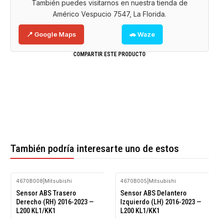
También puedes visitarnos en nuestra tienda de
Américo Vespucio 7547, La Florida.
📍 Google Maps
🚗 Waze
COMPARTIR ESTE PRODUCTO
También podría interesarte uno de estos
4670B008
|
Mitsubishi
4670B005
|
Mitsubishi
Agotado
Sensor ABS Trasero
Sensor ABS Delantero
Derecho (RH) 2016-2023 —
Izquierdo (LH) 2016-2023 —
L200 KL1/KK1
L200 KL1/KK1