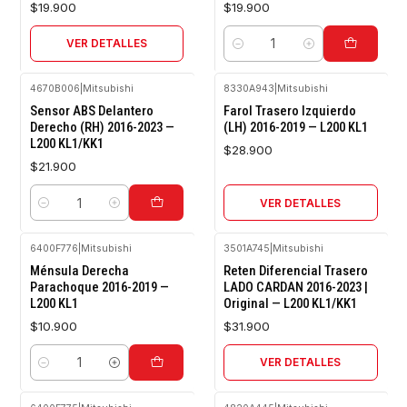
$19.900
$19.900
VER DETALLES
Cantidad
4670B006
|
Mitsubishi
8330A943
|
Mitsubishi
Agotado
Sensor ABS Delantero
Farol Trasero Izquierdo
Derecho (RH) 2016-2023 —
(LH) 2016-2019 — L200 KL1
L200 KL1/KK1
$28.900
$21.900
VER DETALLES
Cantidad
6400F776
|
Mitsubishi
3501A745
|
Mitsubishi
Agotado
Ménsula Derecha
Reten Diferencial Trasero
Parachoque 2016-2019 —
LADO CARDAN 2016-2023 |
L200 KL1
Original — L200 KL1/KK1
$10.900
$31.900
VER DETALLES
Cantidad