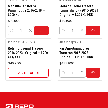
6400F775
|
Mitsubishi
4820A445
|
Mitsubishi
Ménsula Izquierda
Piola de Freno Trasera
Parachoque 2016-2019 —
Izquierda (LH) 2016-2023 |
L200 KL1
Original — L200 KL1/KK1
$10.900
$49.900
Cantidad
Cantidad
1052B393
|
Mitsubishi
4162A289
|
Mitsubishi
Agotado
Reten Cigüeñal Trasero
Par Amortiguadores
2016-2023 | Original — L200
Traseros 2016-2023 |
KL1/KK1
Original — L200 KL1/KK1
$49.900
$483.900
VER DETALLES
Cantidad