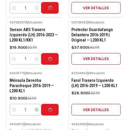
VER DETALLES
Cantidad
4670B007
|
Mitsubishi
5370B495
|
Mitsubishi
-10%
-10%
Sensor ABS Trasero
Protector Guardafango
OFF
OFF
Izquierdo (LH) 2016-2023 —
Delantero 2016-2019 |
L200 KL1/KK1
Original — L200 KL1
Agotado
$19.900
$37.900
$22.111
$42.111
VER DETALLES
Cantidad
6400F776
|
Mitsubishi
8330A943
|
Mitsubishi
-10%
-10%
Ménsula Derecha
Farol Trasero Izquierdo
OFF
OFF
Parachoque 2016-2019 —
(LH) 2016-2019 — L200 KL1
L200 KL1
Agotado
$28.900
$32.111
$10.900
$12.111
VER DETALLES
Cantidad
4410A173
|
Mitsubishi
4056A199
|
Mitsubishi