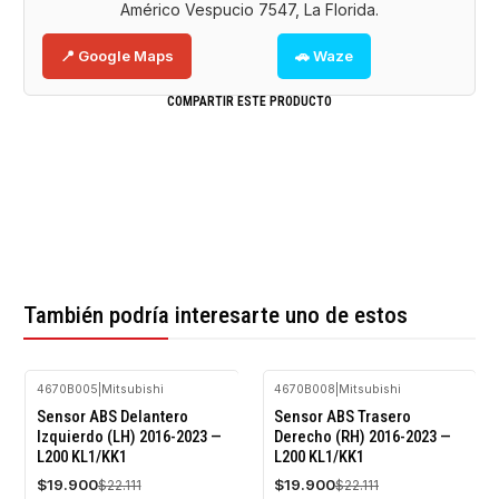
Américo Vespucio 7547, La Florida.
📍 Google Maps
🚗 Waze
COMPARTIR ESTE PRODUCTO
También podría interesarte uno de estos
4670B005
|
Mitsubishi
4670B008
|
Mitsubishi
-10%
-10%
Sensor ABS Delantero
Sensor ABS Trasero
OFF
OFF
Izquierdo (LH) 2016-2023 —
Derecho (RH) 2016-2023 —
L200 KL1/KK1
L200 KL1/KK1
Agotado
$19.900
$19.900
$22.111
$22.111