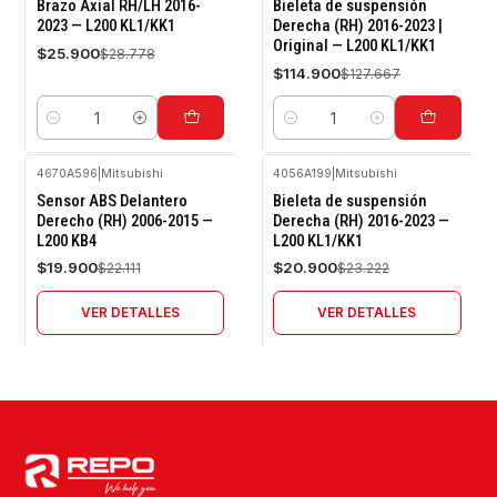
-10%
-10%
Brazo Axial RH/LH 2016-
Bieleta de suspensión
OFF
OFF
2023 — L200 KL1/KK1
Derecha (RH) 2016-2023 |
Original — L200 KL1/KK1
$25.900
$28.778
$114.900
$127.667
Cantidad
Cantidad
4670A596
|
Mitsubishi
4056A199
|
Mitsubishi
-10%
-10%
Sensor ABS Delantero
Bieleta de suspensión
OFF
OFF
Derecho (RH) 2006-2015 —
Derecha (RH) 2016-2023 —
L200 KB4
L200 KL1/KK1
Agotado
Agotado
$19.900
$20.900
$22.111
$23.222
VER DETALLES
VER DETALLES