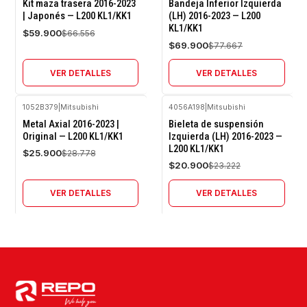
-10%
-10%
Kit maza trasera 2016-2023
Bandeja Inferior Izquierda
OFF
OFF
| Japonés — L200 KL1/KK1
(LH) 2016-2023 — L200
KL1/KK1
Agotado
Agotado
$59.900
$66.556
$69.900
$77.667
VER DETALLES
VER DETALLES
1052B379
|
Mitsubishi
4056A198
|
Mitsubishi
-10%
-10%
Metal Axial 2016-2023 |
Bieleta de suspensión
OFF
OFF
Original — L200 KL1/KK1
Izquierda (LH) 2016-2023 —
L200 KL1/KK1
Agotado
Agotado
$25.900
$28.778
$20.900
$23.222
VER DETALLES
VER DETALLES