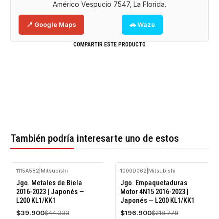
Américo Vespucio 7547, La Florida.
📍 Google Maps
🚗 Waze
COMPARTIR ESTE PRODUCTO
También podría interesarte uno de estos
1115A582
|
Mitsubishi
1000D062
|
Mitsubishi
-10%
-10%
Jgo. Metales de Biela
Jgo. Empaquetaduras
OFF
OFF
2016-2023 | Japonés —
Motor 4N15 2016-2023 |
L200 KL1/KK1
Japonés — L200 KL1/KK1
Agotado
$39.900
$196.900
$44.333
$218.778