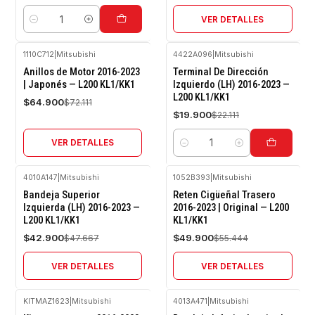
VER DETALLES
Cantidad
1110C712
|
Mitsubishi
4422A096
|
Mitsubishi
-10%
-10%
Anillos de Motor 2016-2023
Terminal De Dirección
OFF
OFF
| Japonés — L200 KL1/KK1
Izquierdo (LH) 2016-2023 —
L200 KL1/KK1
Agotado
$64.900
$72.111
$19.900
$22.111
VER DETALLES
Cantidad
4010A147
|
Mitsubishi
1052B393
|
Mitsubishi
-10%
-10%
Bandeja Superior
Reten Cigüeñal Trasero
OFF
OFF
Izquierda (LH) 2016-2023 —
2016-2023 | Original — L200
L200 KL1/KK1
KL1/KK1
Agotado
Agotado
$42.900
$49.900
$47.667
$55.444
VER DETALLES
VER DETALLES
KITMAZ1623
|
Mitsubishi
4013A471
|
Mitsubishi