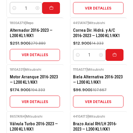
VER DETALLES
Cantidad
1800A379
|
Repo
4451A147
|
Mitsubishi
-10%
-10%
Alternador 2016-2023 —
Correa Dir. Hidrá. y A/C
OFF
OFF
L200 KL1/KK1
2016-2023 — L200 KL1/KK1
Agotado
$251.900
$12.900
$279.889
$14.333
VER DETALLES
Cantidad
1810A331
|
Mitsubishi
1115A577
|
Mitsubishi
-10%
-10%
Motor Arranque 2016-2023
Biela Alternativa 2016-2023
OFF
OFF
— L200 KL1/KK1
— L200 KL1/KK1
Agotado
Agotado
$174.900
$96.900
$194.333
$107.667
VER DETALLES
VER DETALLES
8657A164
|
Mitsubishi
4410A173
|
Mitsubishi
-10%
-10%
Válvula Turbo 2016-2023 —
Brazo Axial RH/LH 2016-
OFF
OFF
L200 KL1/KK1
2023 — L200 KL1/KK1