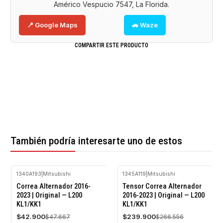
Américo Vespucio 7547, La Florida.
📍 Google Maps
🚗 Waze
COMPARTIR ESTE PRODUCTO
También podría interesarte uno de estos
1340A193
|
Mitsubishi
1345A119
|
Mitsubishi
-10%
-10%
Correa Alternador 2016-
Tensor Correa Alternador
OFF
OFF
2023 | Original — L200
2016-2023 | Original — L200
KL1/KK1
KL1/KK1
Agotado
$42.900
$239.900
$47.667
$266.556