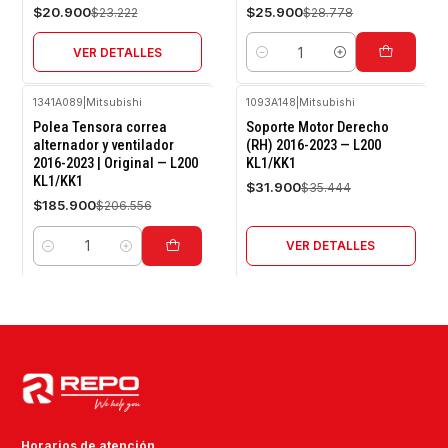
Agotado
$20.900
$25.900
$23.222
$28.778
VER DETALLES
Cantidad
1341A089
|
Mitsubishi
1093A148
|
Mitsubishi
-10%
-10%
Polea Tensora correa
Soporte Motor Derecho
OFF
OFF
alternador y ventilador
(RH) 2016-2023 — L200
2016-2023 | Original — L200
KL1/KK1
Agotado
KL1/KK1
$31.900
$35.444
$185.900
$206.556
VER DETALLES
Cantidad
Horarios de atención