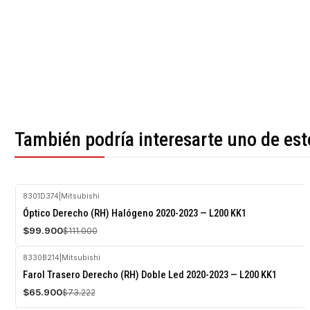
También podría interesarte uno de est
8301D374
|
Mitsubishi
-10%
Óptico Derecho (RH) Halógeno 2020-2023 — L200 KK1
OFF
$99.900
$111.000
Agotado
8330B214
|
Mitsubishi
-10%
Farol Trasero Derecho (RH) Doble Led 2020-2023 — L200 KK1
OFF
$65.900
$73.222
Agotado