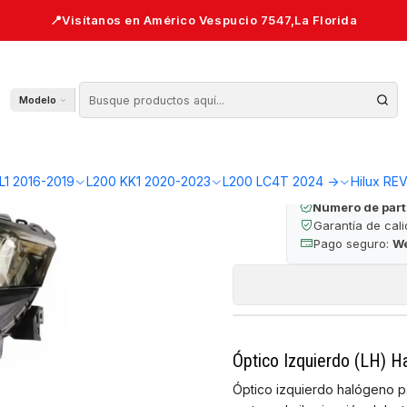
alógeno 2020-2023 — L200 KK1
Óptico Izquierd
Modelo
🔒 Pago seguro 
L1 2016-2019
L200 KK1 2020-2023
L200 LC4T 2024 ->
Hilux RE
Número de part
Garantía de cal
Pago seguro:
W
Óptico Izquierdo (LH) H
Óptico izquierdo halógeno p