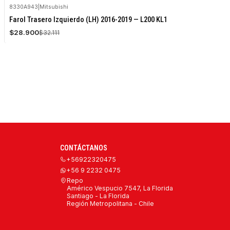
8330A943
|
Mitsubishi
-10%
Farol Trasero Izquierdo (LH) 2016-2019 — L200 KL1
OFF
$28.900
$32.111
Agotado
CONTÁCTANOS
+56922320475
+56 9 2232 0475
Repo
Américo Vespucio 7547, La Florida
Santiago - La Florida
Región Metropolitana - Chile