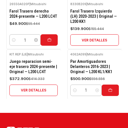
26550A020P
|
Mitsubishi
8330B209
|
Mitsubishi
-10%
-10%
Farol Trasero derecho
Farol Trasero Izquierdo
OFF
OFF
2024-presente — L200 LC4T
(LH) 2020-2023 | Original —
L200 KK1
Agotado
$49.900
$55.444
$139.900
$155.444
VER DETALLES
Cantidad
KIT.REP.EJE
|
Mitsubishi
4062A099
|
Mitsubishi
-10%
-10%
Juego reparacion semi-
Par Amortiguadores
OFF
OFF
eje trasero 2024-presente |
Delanteros 2016-2023 |
Original — L200 LC4T
Original — L200 KL1/KK1
Agotado
$372.900
$500.900
$414.333
$556.556
VER DETALLES
Cantidad