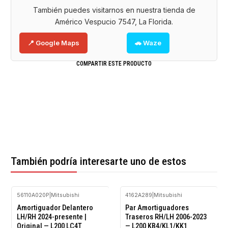
También puedes visitarnos en nuestra tienda de
Américo Vespucio 7547, La Florida.
📍 Google Maps
🚗 Waze
COMPARTIR ESTE PRODUCTO
También podría interesarte uno de estos
56110A020P
|
Mitsubishi
4162A289
|
Mitsubishi
-10%
-10%
Amortiguador Delantero
Par Amortiguadores
OFF
OFF
LH/RH 2024-presente |
Traseros RH/LH 2006-2023
Original — L200 LC4T
— L200 KB4/KL1/KK1