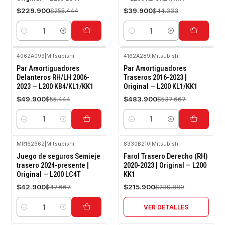
$229.900
$39.900
$255.444
$44.333
Cantidad
Cantidad
4062A099
|
Mitsubishi
4162A289
|
Mitsubishi
-10%
-10%
Par Amortiguadores
Par Amortiguadores
OFF
OFF
Delanteros RH/LH 2006-
Traseros 2016-2023 |
2023 — L200 KB4/KL1/KK1
Original — L200 KL1/KK1
$49.900
$483.900
$55.444
$537.667
Cantidad
Cantidad
MR162662
|
Mitsubishi
8330B210
|
Mitsubishi
-10%
-10%
Juego de seguros Semieje
Farol Trasero Derecho (RH)
OFF
OFF
trasero 2024-presente |
2020-2023 | Original — L200
Original — L200 LC4T
KK1
Agotado
$42.900
$215.900
$47.667
$239.889
VER DETALLES
Cantidad