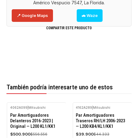
Américo Vespucio 7547, La Florida.
📍 Google Maps
🚗 Waze
COMPARTIR ESTE PRODUCTO
También podría interesarte uno de estos
4062A099
|
Mitsubishi
4162A289
|
Mitsubishi
-10%
-10%
Par Amortiguadores
Par Amortiguadores
OFF
OFF
Delanteros 2016-2023 |
Traseros RH/LH 2006-2023
Original — L200 KL1/KK1
— L200 KB4/KL1/KK1
$500.900
$39.900
$556.556
$44.333