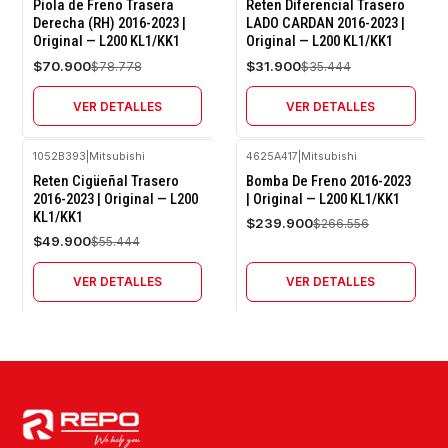
-10%
-10%
Piola de Freno Trasera
Reten Diferencial Trasero
OFF
OFF
Derecha (RH) 2016-2023 |
LADO CARDAN 2016-2023 |
Original — L200 KL1/KK1
Original — L200 KL1/KK1
Agotado
Agotado
$70.900
$31.900
$78.778
$35.444
VER DETALLES
VER DETALLES
1052B393
|
Mitsubishi
4625A417
|
Mitsubishi
-10%
-10%
Reten Cigüeñal Trasero
Bomba De Freno 2016-2023
OFF
OFF
2016-2023 | Original — L200
| Original — L200 KL1/KK1
KL1/KK1
Agotado
Agotado
$239.900
$266.556
$49.900
$55.444
VER DETALLES
VER DETALLES