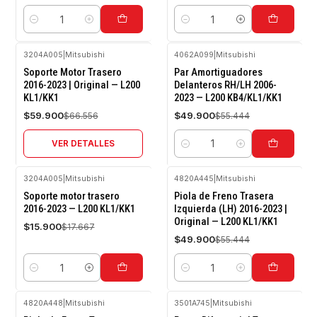
Cantidad
Cantidad
3204A005
|
Mitsubishi
4062A099
|
Mitsubishi
-10%
-10%
Soporte Motor Trasero
Par Amortiguadores
OFF
OFF
2016-2023 | Original — L200
Delanteros RH/LH 2006-
KL1/KK1
2023 — L200 KB4/KL1/KK1
Agotado
$59.900
$49.900
$66.556
$55.444
VER DETALLES
Cantidad
3204A005
|
Mitsubishi
4820A445
|
Mitsubishi
-10%
-10%
Soporte motor trasero
Piola de Freno Trasera
OFF
OFF
2016-2023 — L200 KL1/KK1
Izquierda (LH) 2016-2023 |
Original — L200 KL1/KK1
$15.900
$17.667
$49.900
$55.444
Cantidad
Cantidad
4820A448
|
Mitsubishi
3501A745
|
Mitsubishi