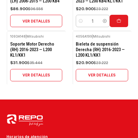
(LH) 2006-2015 — L200 KB4
2023 — L200 KB4/KL1/KK1
Agotado
$86.900
$20.900
$96.556
$23.222
VER DETALLES
Cantidad
1093A148
|
Mitsubishi
4056A199
|
Mitsubishi
-10%
-10%
Soporte Motor Derecho
Bieleta de suspensión
OFF
OFF
(RH) 2016-2023 — L200
Derecha (RH) 2016-2023 —
KL1/KK1
L200 KL1/KK1
Agotado
Agotado
$31.900
$20.900
$35.444
$23.222
VER DETALLES
VER DETALLES
Horarios de atención