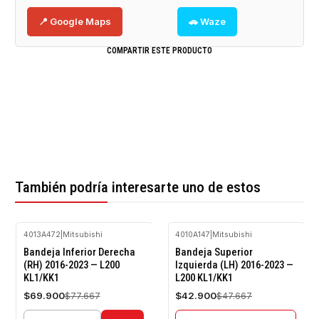
📍 Google Maps
🚗 Waze
COMPARTIR ESTE PRODUCTO
También podría interesarte uno de estos
4013A472
|
Mitsubishi
4010A147
|
Mitsubishi
-10%
-10%
Bandeja Inferior Derecha
Bandeja Superior
OFF
OFF
(RH) 2016-2023 — L200
Izquierda (LH) 2016-2023 —
KL1/KK1
L200 KL1/KK1
Agotado
$69.900
$42.900
$77.667
$47.667