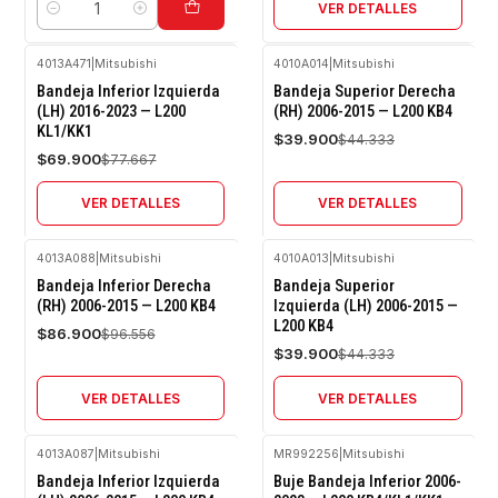
VER DETALLES
Cantidad
4013A471
|
Mitsubishi
4010A014
|
Mitsubishi
-10%
-10%
Bandeja Inferior Izquierda
Bandeja Superior Derecha
OFF
OFF
(LH) 2016-2023 — L200
(RH) 2006-2015 — L200 KB4
KL1/KK1
Agotado
Agotado
$39.900
$44.333
$69.900
$77.667
VER DETALLES
VER DETALLES
4013A088
|
Mitsubishi
4010A013
|
Mitsubishi
-10%
-10%
Bandeja Inferior Derecha
Bandeja Superior
OFF
OFF
(RH) 2006-2015 — L200 KB4
Izquierda (LH) 2006-2015 —
L200 KB4
Agotado
Agotado
$86.900
$96.556
$39.900
$44.333
VER DETALLES
VER DETALLES
4013A087
|
Mitsubishi
MR992256
|
Mitsubishi
-10%
-10%
Bandeja Inferior Izquierda
Buje Bandeja Inferior 2006-
OFF
OFF