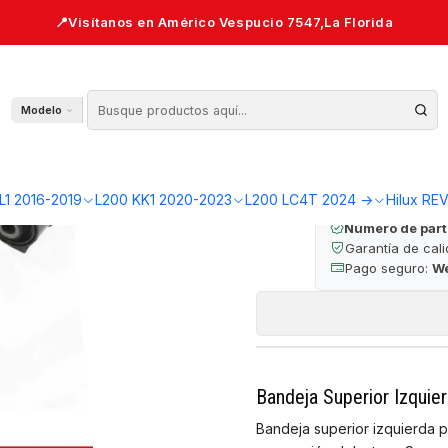
ierda (LH) 2006-2015 — L200 KB4
Bandeja Superior
Modelo
🔒 Pago seguro 
L1 2016-2019
L200 KK1 2020-2023
L200 LC4T 2024 ->
Hilux RE
Número de part
Garantía de cal
Pago seguro:
W
Bandeja Superior Izquie
Bandeja superior izquierda pa