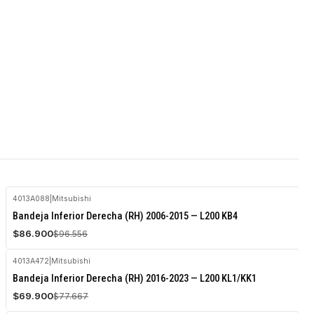
4013A088
|
Mitsubishi
-10%
Bandeja Inferior Derecha (RH) 2006-2015 — L200 KB4
OFF
$86.900
$96.556
Agotado
4013A472
|
Mitsubishi
-10%
Bandeja Inferior Derecha (RH) 2016-2023 — L200 KL1/KK1
OFF
$69.900
$77.667