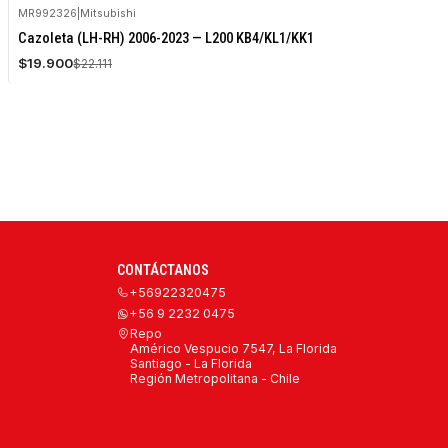
MR992326
|
Mitsubishi
-10%
Cazoleta (LH-RH) 2006-2023 — L200 KB4/KL1/KK1
OFF
$19.900
$22.111
CONTÁCTANOS
+56922320475
+56 9 2232 0475
Repo
Américo Vespucio 7547, La Florida
Santiago - La Florida
Región Metropolitana - Chile