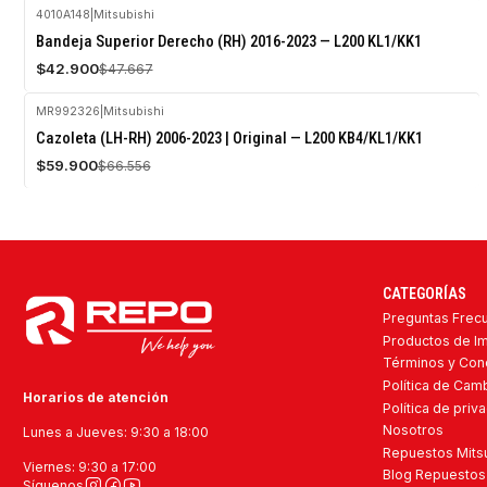
4010A148
|
Mitsubishi
-10%
Bandeja Superior Derecho (RH) 2016-2023 — L200 KL1/KK1
OFF
$42.900
$47.667
MR992326
|
Mitsubishi
-10%
Cazoleta (LH-RH) 2006-2023 | Original — L200 KB4/KL1/KK1
OFF
$59.900
$66.556
CATEGORÍAS
Preguntas Frec
Productos de I
Términos y Con
Política de Ca
Horarios de atención
Política de priv
Nosotros
Lunes a Jueves: 9:30 a 18:00
Repuestos Mitsu
Viernes: 9:30 a 17:00
Blog Repuestos 
Síguenos