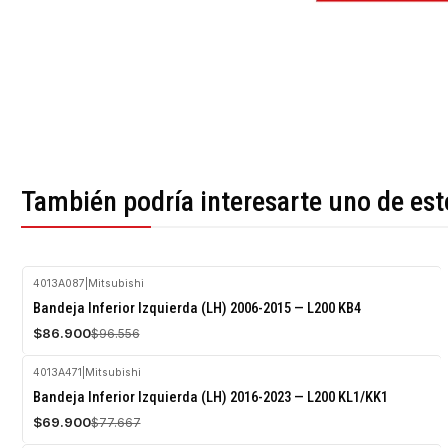
También podría interesarte uno de est
4013A087
|
Mitsubishi
-10%
Bandeja Inferior Izquierda (LH) 2006-2015 — L200 KB4
OFF
$86.900
$96.556
Agotado
4013A471
|
Mitsubishi
-10%
Bandeja Inferior Izquierda (LH) 2016-2023 — L200 KL1/KK1
OFF
$69.900
$77.667
Agotado