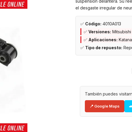
suspensión delantera. Su ree
el desgaste irregular de neu
✅
Código:
4010A013
✅
Versiones:
Mitsubish
✅
Aplicaciones:
Katana
✅
Tipo de repuesto:
Repu
También puedes visitarn
📍 Google Maps
