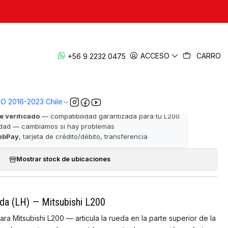
|
 Izquierda (LH) 2006-2015 — L200 KB4
ACCESO
CARRO
+56 9 2232 0475
· ✅ Garantía de satisfacción · 📦 Despacho a todo Chile
VO 2016-2023 Chile
e verificado
— compatibilidad garantizada para tu L200
idad — cambiamos si hay problemas
ebPay
, tarjeta de crédito/débito, transferencia
Mostrar stock de ubicaciones
rda (LH) — Mitsubishi L200
ra Mitsubishi L200 — articula la rueda en la parte superior de la