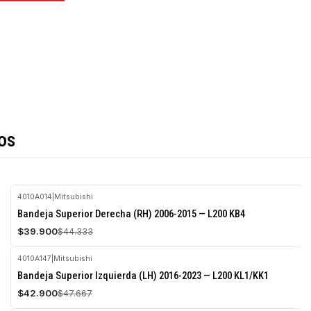
os
4010A014
|
Mitsubishi
-10%
Bandeja Superior Derecha (RH) 2006-2015 — L200 KB4
OFF
$39.900
$44.333
Agotado
4010A147
|
Mitsubishi
-10%
Bandeja Superior Izquierda (LH) 2016-2023 — L200 KL1/KK1
OFF
$42.900
$47.667
Agotado