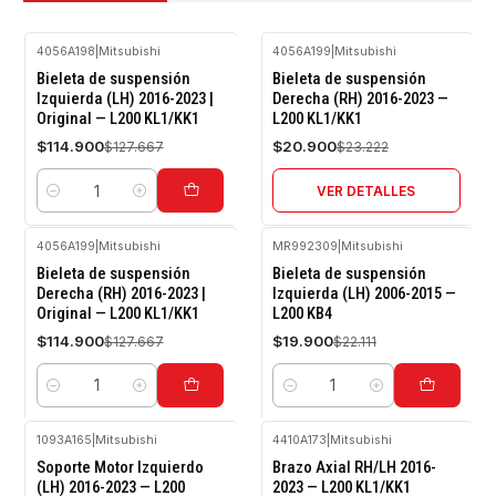
4056A198
|
Mitsubishi
4056A199
|
Mitsubishi
-10%
-10%
Bieleta de suspensión
Bieleta de suspensión
OFF
OFF
Izquierda (LH) 2016-2023 |
Derecha (RH) 2016-2023 —
Original — L200 KL1/KK1
L200 KL1/KK1
Agotado
$114.900
$20.900
$127.667
$23.222
VER DETALLES
Cantidad
4056A199
|
Mitsubishi
MR992309
|
Mitsubishi
-10%
-10%
Bieleta de suspensión
Bieleta de suspensión
OFF
OFF
Derecha (RH) 2016-2023 |
Izquierda (LH) 2006-2015 —
Original — L200 KL1/KK1
L200 KB4
$114.900
$19.900
$127.667
$22.111
Cantidad
Cantidad
1093A165
|
Mitsubishi
4410A173
|
Mitsubishi
-10%
-10%
Soporte Motor Izquierdo
Brazo Axial RH/LH 2016-
OFF
OFF
(LH) 2016-2023 — L200
2023 — L200 KL1/KK1