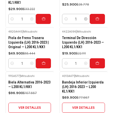
KL1/KK1
$25.900
$28.778
$29.900
$33.222
Cantidad
Cantidad
4820A445
|
Mitsubishi
4422A096
|
Mitsubishi
-10%
-10%
Piola de Freno Trasera
Terminal De Dirección
OFF
OFF
Izquierda (LH) 2016-2023 |
Izquierdo (LH) 2016-2023 —
Original — L200 KL1/KK1
L200 KL1/KK1
$49.900
$19.900
$55.444
$22.111
Cantidad
Cantidad
1115A577
|
Mitsubishi
4013A471
|
Mitsubishi
-10%
-10%
Biela Alternativa 2016-2023
Bandeja Inferior Izquierda
OFF
OFF
— L200 KL1/KK1
(LH) 2016-2023 — L200
KL1/KK1
Agotado
Agotado
$96.900
$107.667
$69.900
$77.667
VER DETALLES
VER DETALLES