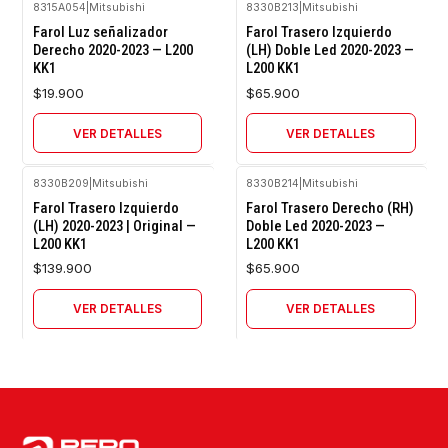
8315A054
|
Mitsubishi
8330B213
|
Mitsubishi
Agotado
Agotado
Farol Luz señalizador
Farol Trasero Izquierdo
Derecho 2020-2023 — L200
(LH) Doble Led 2020-2023 —
KK1
L200 KK1
$19.900
$65.900
VER DETALLES
VER DETALLES
8330B209
|
Mitsubishi
8330B214
|
Mitsubishi
Agotado
Agotado
Farol Trasero Izquierdo
Farol Trasero Derecho (RH)
(LH) 2020-2023 | Original —
Doble Led 2020-2023 —
L200 KK1
L200 KK1
$139.900
$65.900
VER DETALLES
VER DETALLES