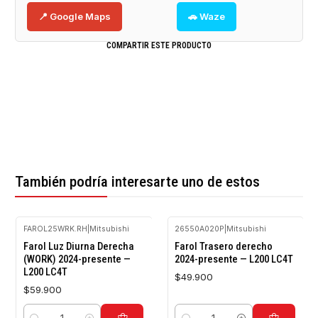
📍 Google Maps
🚗 Waze
COMPARTIR ESTE PRODUCTO
También podría interesarte uno de estos
FAROL25WRK.RH
|
Mitsubishi
26550A020P
|
Mitsubishi
Farol Luz Diurna Derecha
Farol Trasero derecho
(WORK) 2024-presente —
2024-presente — L200 LC4T
L200 LC4T
$49.900
$59.900