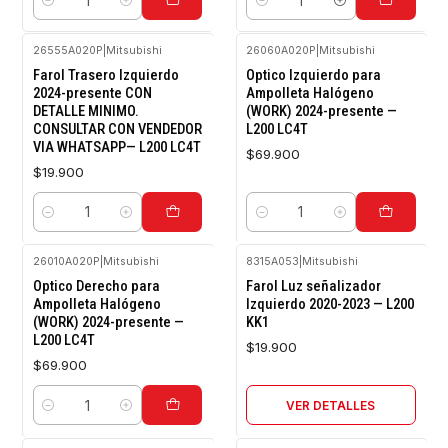
Cantidad
Cantidad
26555A020P
|
Mitsubishi
26060A020P
|
Mitsubishi
Farol Trasero Izquierdo
Optico Izquierdo para
2024-presente CON
Ampolleta Halógeno
DETALLE MINIMO.
(WORK) 2024-presente —
CONSULTAR CON VENDEDOR
L200 LC4T
VIA WHATSAPP— L200 LC4T
$69.900
$19.900
Cantidad
Cantidad
26010A020P
|
Mitsubishi
8315A053
|
Mitsubishi
Agotado
Optico Derecho para
Farol Luz señalizador
Ampolleta Halógeno
Izquierdo 2020-2023 — L200
(WORK) 2024-presente —
KK1
L200 LC4T
$19.900
$69.900
VER DETALLES
Cantidad