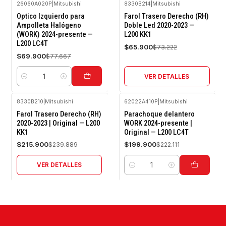
26060A020P
|
Mitsubishi
8330B214
|
Mitsubishi
-10%
-10%
Optico Izquierdo para
Farol Trasero Derecho (RH)
OFF
OFF
Ampolleta Halógeno
Doble Led 2020-2023 —
(WORK) 2024-presente —
L200 KK1
Agotado
L200 LC4T
$65.900
$73.222
$69.900
$77.667
VER DETALLES
Cantidad
8330B210
|
Mitsubishi
62022A410P
|
Mitsubishi
-10%
-10%
Farol Trasero Derecho (RH)
Parachoque delantero
OFF
OFF
2020-2023 | Original — L200
WORK 2024-presente |
KK1
Original — L200 LC4T
Agotado
$215.900
$199.900
$239.889
$222.111
VER DETALLES
Cantidad