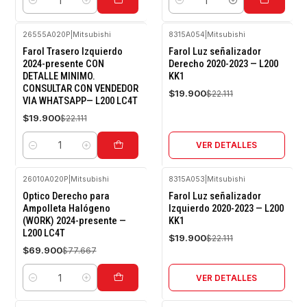
Cantidad
Cantidad
26555A020P
|
Mitsubishi
8315A054
|
Mitsubishi
-10%
-10%
Farol Trasero Izquierdo
Farol Luz señalizador
OFF
OFF
2024-presente CON
Derecho 2020-2023 — L200
DETALLE MINIMO.
KK1
Agotado
CONSULTAR CON VENDEDOR
$19.900
$22.111
VIA WHATSAPP— L200 LC4T
$19.900
$22.111
VER DETALLES
Cantidad
26010A020P
|
Mitsubishi
8315A053
|
Mitsubishi
-10%
-10%
Optico Derecho para
Farol Luz señalizador
OFF
OFF
Ampolleta Halógeno
Izquierdo 2020-2023 — L200
(WORK) 2024-presente —
KK1
Agotado
L200 LC4T
$19.900
$22.111
$69.900
$77.667
VER DETALLES
Cantidad