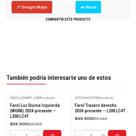
📍 Google Maps
🚗 Waze
COMPARTIR ESTE PRODUCTO
También podría interesarte uno de estos
FAROL25WRK.LH
|
Mitsubishi
26550A020P
|
Mitsubishi
-10%
-10%
Farol Luz Diurna Izquierda
Farol Trasero derecho
OFF
OFF
(WORK) 2024-presente —
2024-presente — L200 LC4T
L200 LC4T
$49.900
$55.444
$59.900
$66.556