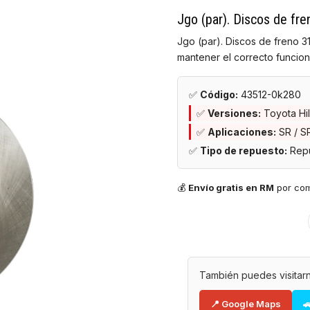
Jgo (par). Discos de f
Jgo (par). Discos de freno 
mantener el correcto funcion
✅
Código:
43512-0k280
✅
Versiones:
Toyota Hi
✅
Aplicaciones:
SR / SR
✅
Tipo de repuesto:
Repu
💰
Envío gratis en RM
por co
También puedes visitarn
📍 Google Maps
