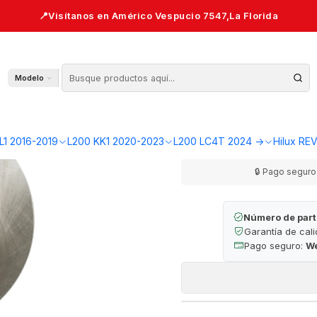
e freno 319mm Toyota Hilux REVO 2016-2023
Jgo (par). Disc
Modelo
AGR
Cantidad
L1 2016-2019
L200 KK1 2020-2023
L200 LC4T 2024 ->
Hilux RE
🔒 Pago seguro 
Número de part
Garantía de cal
Pago seguro:
W