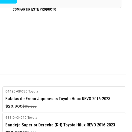
COMPARTIR ESTE PRODUCTO
04495-0K050
|
Toyota
-10%
Balatas de Freno Japonesas Toyota Hilux REVO 2016-2023
OFF
$29.900
$33.222
48610-0K040
|
Toyota
-10%
Bandeja Superior Derecha (RH) Toyota Hilux REVO 2016-2023
OFF