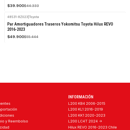
$39.900
$44.333
48531-8Z023
|
Toyota
-10%
Par Amortiguadores Traseros Yokomitsu Toyota Hilux REVO
OFF
2016-2023
$49.900
$55.444
INFORMACIÓN
uentes
L200 KB4 2006-2015
mportación
L200 KL1 2016-2019
diciones
L200 KK1 2020-2023
mbio y Reembolso
L200 LC4T 2024 ->
acidad
Hilux REVO 2016-2023 Chile