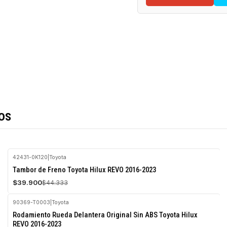
os
42431-0K120
|
Toyota
-10%
Tambor de Freno Toyota Hilux REVO 2016-2023
OFF
$39.900
$44.333
90369-T0003
|
Toyota
-10%
Rodamiento Rueda Delantera Original Sin ABS Toyota Hilux
OFF
REVO 2016-2023