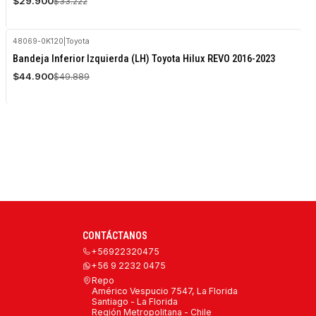
$29.900
$33.222
Agotado
48069-0K120
|
Toyota
-10%
Bandeja Inferior Izquierda (LH) Toyota Hilux REVO 2016-2023
OFF
$44.900
$49.889
Agotado
CONTÁCTANOS
+56922320475
+56 9 2232 0475
Repo
Américo Vespucio 7547, La Florida
Santiago - La Florida
Región Metropolitana - Chile