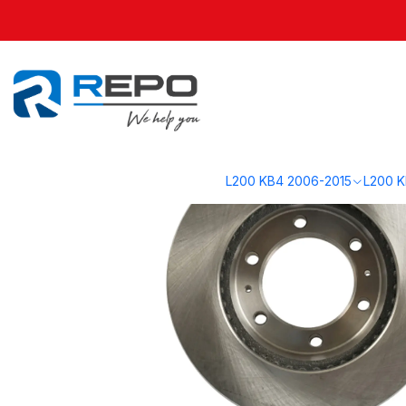
Inicio
Hilux REVO 2016-2023 Chile
Frenos Hilux
Jgo (par). Discos d
L200 KB4 2006-2015
L200 K