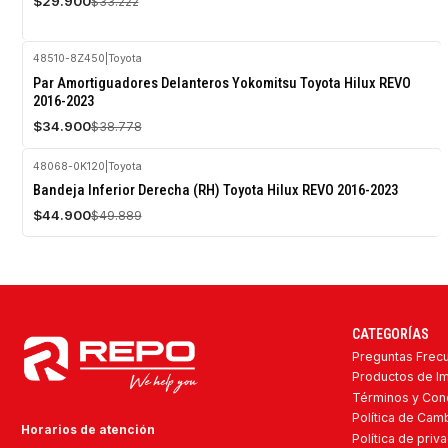
$29.900
$33.222
48510-8Z450
|
Toyota
-10%
Par Amortiguadores Delanteros Yokomitsu Toyota Hilux REVO
OFF
2016-2023
$34.900
$38.778
48068-0K120
|
Toyota
-10%
Bandeja Inferior Derecha (RH) Toyota Hilux REVO 2016-2023
OFF
$44.900
$49.889
Agotado
CATEGORÍAS
Preguntas Frec
Productos de I
Términos y Con
Política de Ca
Horarios de atención
Política de priv