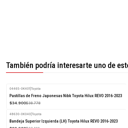
También podría interesarte uno de est
04465-0K401
|
Toyota
-10%
Pastillas de Freno Japonesas Nibk Toyota Hilux REVO 2016-2023
OFF
$34.900
$38.778
48630-0K040
|
Toyota
-10%
Bandeja Superior Izquierda (LH) Toyota Hilux REVO 2016-2023
OFF