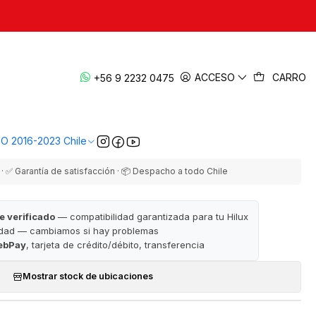
|
os de freno 319mm Toyota Hilux REVO
ACCESO
CARRO
+56 9 2232 0475
2016-2023
EGAR AL CARRO
COMPRAR AHORA
VO 2016-2023 Chile
· ✅ Garantía de satisfacción · 📦 Despacho a todo Chile
e verificado
— compatibilidad garantizada para tu Hilux
idad — cambiamos si hay problemas
ebPay
, tarjeta de crédito/débito, transferencia
Mostrar stock de ubicaciones