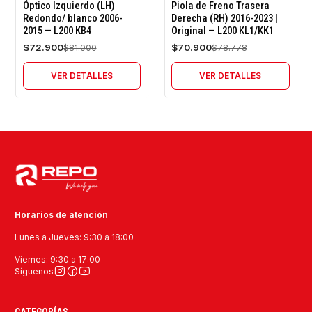
-10%
-10%
Óptico Izquierdo (LH)
Piola de Freno Trasera
OFF
OFF
Redondo/ blanco 2006-
Derecha (RH) 2016-2023 |
2015 — L200 KB4
Original — L200 KL1/KK1
Agotado
Agotado
$72.900
$70.900
$81.000
$78.778
VER DETALLES
VER DETALLES
Horarios de atención
Lunes a Jueves: 9:30 a 18:00
Viernes: 9:30 a 17:00
Síguenos