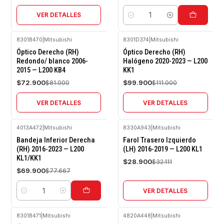
VER DETALLES
Cantidad
8301B470
|
Mitsubishi
8301D374
|
Mitsubishi
-10%
-10%
Óptico Derecho (RH)
Óptico Derecho (RH)
OFF
OFF
Redondo/ blanco 2006-
Halógeno 2020-2023 — L200
2015 — L200 KB4
KK1
Agotado
Agotado
$72.900
$99.900
$81.000
$111.000
VER DETALLES
VER DETALLES
4013A472
|
Mitsubishi
8330A943
|
Mitsubishi
-10%
-10%
Bandeja Inferior Derecha
Farol Trasero Izquierdo
OFF
OFF
(RH) 2016-2023 — L200
(LH) 2016-2019 — L200 KL1
KL1/KK1
Agotado
$28.900
$32.111
$69.900
$77.667
VER DETALLES
Cantidad
8301B471
|
Mitsubishi
4820A448
|
Mitsubishi