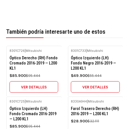
También podría interesarte uno de estos
8301C726
|
Mitsubishi
8301C733
|
Mitsubishi
-10%
-10%
Óptico Derecho (RH) Fondo
Óptico Izquierdo (LH)
OFF
OFF
Cromado 2016-2019 — L200
Fondo Negro 2016-2019 —
KL1
L200 KL1
Agotado
Agotado
$85.900
$49.900
$95.444
$55.444
VER DETALLES
VER DETALLES
8301C725
|
Mitsubishi
8330A944
|
Mitsubishi
-10%
-10%
Óptico Izquierdo (LH)
Farol Trasero Derecho (RH)
OFF
OFF
Fondo Cromado 2016-2019
2016-2019 — L200 KL1
— L200 KL1
Agotado
$28.900
$32.111
$85.900
$95.444