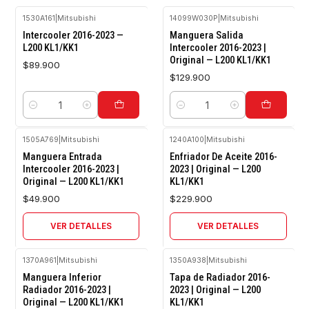
1530A161
|
Mitsubishi
14099W030P
|
Mitsubishi
Intercooler 2016-2023 —
Manguera Salida
L200 KL1/KK1
Intercooler 2016-2023 |
Original — L200 KL1/KK1
$89.900
$129.900
Cantidad
Cantidad
1505A769
|
Mitsubishi
1240A100
|
Mitsubishi
Agotado
Agotado
Manguera Entrada
Enfriador De Aceite 2016-
Intercooler 2016-2023 |
2023 | Original — L200
Original — L200 KL1/KK1
KL1/KK1
$49.900
$229.900
VER DETALLES
VER DETALLES
1370A961
|
Mitsubishi
1350A938
|
Mitsubishi
Agotado
Manguera Inferior
Tapa de Radiador 2016-
Radiador 2016-2023 |
2023 | Original — L200
Original — L200 KL1/KK1
KL1/KK1