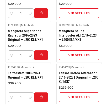
$29.900
$29.900
VER DETALLES
Cantidad
1370A963
|
Mitsubishi
14099W030P
|
Mitsubishi
Agotado
Manguera Superior de
Manguera Salida
Radiador 2016-2023 |
Intercooler ALT 2016-2023
Original — L200 KL1/KK1
— L200 KL1/KK1
$29.900
$53.900
VER DETALLES
Cantidad
1305A190
|
Mitsubishi
1345A119
|
Mitsubishi
Agotado
Termostato 2016-2023 |
Tensor Correa Alternador
Original — L200 KL1/KK1
2016-2023 | Original — L200
KL1/KK1
$39.900
$239.900
VER DETALLES
Cantidad