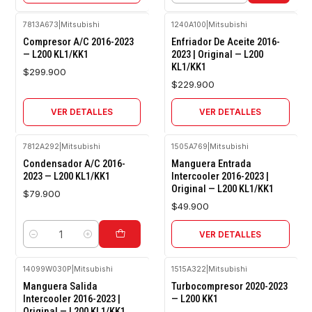
7813A673
|
Mitsubishi
1240A100
|
Mitsubishi
Agotado
Agotado
Compresor A/C 2016-2023
Enfriador De Aceite 2016-
— L200 KL1/KK1
2023 | Original — L200
KL1/KK1
$299.900
$229.900
VER DETALLES
VER DETALLES
7812A292
|
Mitsubishi
1505A769
|
Mitsubishi
Agotado
Condensador A/C 2016-
Manguera Entrada
2023 — L200 KL1/KK1
Intercooler 2016-2023 |
Original — L200 KL1/KK1
$79.900
$49.900
VER DETALLES
Cantidad
14099W030P
|
Mitsubishi
1515A322
|
Mitsubishi
Agotado
Manguera Salida
Turbocompresor 2020-2023
Intercooler 2016-2023 |
— L200 KK1
Original — L200 KL1/KK1