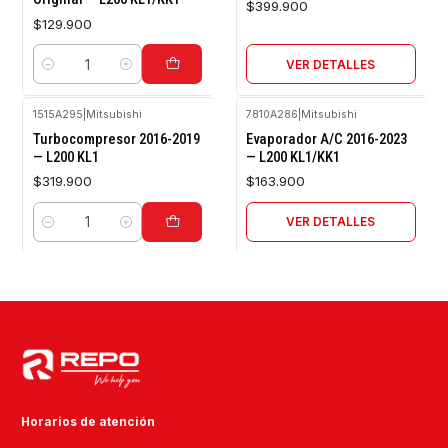
$399.900
$129.900
VER DETALLES
Cantidad
1515A295
|
Mitsubishi
7810A286
|
Mitsubishi
Agotado
Turbocompresor 2016-2019
Evaporador A/C 2016-2023
— L200 KL1
— L200 KL1/KK1
$319.900
$163.900
VER DETALLES
Cantidad
Horarios de atención