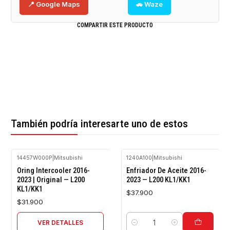
📍 Google Maps
🚗 Waze
COMPARTIR ESTE PRODUCTO
También podría interesarte uno de estos
14457W000P
|
Mitsubishi
1240A100
|
Mitsubishi
Agotado
Oring Intercooler 2016-
Enfriador De Aceite 2016-
2023 | Original — L200
2023 — L200 KL1/KK1
KL1/KK1
$37.900
$31.900
VER DETALLES
Cantidad