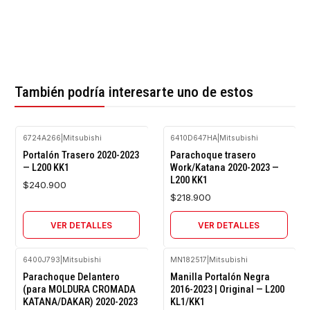
También podría interesarte uno de estos
6724A266
|
Mitsubishi
6410D647HA
|
Mitsubishi
Agotado
Agotado
Portalón Trasero 2020-2023
Parachoque trasero
— L200 KK1
Work/Katana 2020-2023 —
L200 KK1
$240.900
$218.900
VER DETALLES
VER DETALLES
6400J793
|
Mitsubishi
MN182517
|
Mitsubishi
Agotado
Parachoque Delantero
Manilla Portalón Negra
(para MOLDURA CROMADA
2016-2023 | Original — L200
KATANA/DAKAR) 2020-2023
KL1/KK1