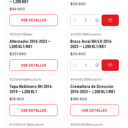
— L200 KK1
$29.900
$69.900
VER DETALLES
Cantidad
1800A379
|
Repo
4410A173
|
Mitsubishi
Agotado
Alternador 2016-2023 —
Brazo Axial RH/LH 2016-
L200 KL1/KK1
2023 — L200 KL1/KK1
$251.900
$25.900
VER DETALLES
Cantidad
8321A600
|
Mitsubishi
4410A603
|
Mitsubishi
Agotado
Agotado
Tapa Neblinero RH 2016-
Cremallera de Dirección
2019 — L200 KL1
2016-2023 — L200 KL1/KK1
$19.900
$185.900
VER DETALLES
VER DETALLES
6724A004T
|
Mitsubishi
4605A284
|
Mitsubishi