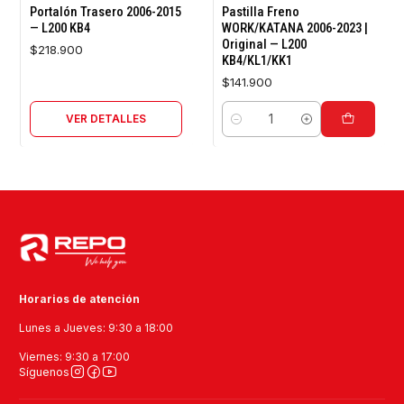
Agotado
Portalón Trasero 2006-2015
Pastilla Freno
— L200 KB4
WORK/KATANA 2006-2023 |
Original — L200
$218.900
KB4/KL1/KK1
$141.900
VER DETALLES
Cantidad
Horarios de atención
Lunes a Jueves: 9:30 a 18:00
Viernes: 9:30 a 17:00
Síguenos