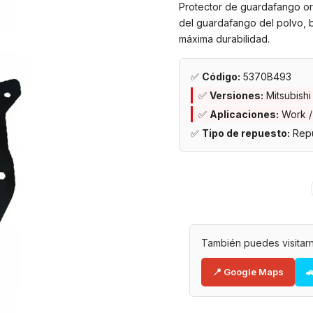
Protector de guardafango orig
del guardafango del polvo, b
máxima durabilidad.
✅
Código:
5370B493
✅
Versiones:
Mitsubishi
✅
Aplicaciones:
Work /
✅
Tipo de repuesto:
Repu
También puedes visitarn
📍 Google Maps
