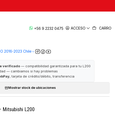
|
dafango 2016-2019 | Original — L200
ACCESO
CARRO
+56 9 2232 0475
KL1
· ✅ Garantía de satisfacción · 📦 Despacho a todo Chile
VO 2016-2023 Chile
e verificado
— compatibilidad garantizada para tu L200
idad — cambiamos si hay problemas
ebPay
, tarjeta de crédito/débito, transferencia
Mostrar stock de ubicaciones
— Mitsubishi L200