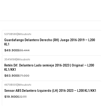
5370B580
|
Mitsubishi
-10%
Guardafango Delantero Derecho (RH) Juego 2016-2019 — L200
OFF
KL1
$49.900
$55.444
3541A198
|
Mitsubishi
-10%
Retén Dif. Delantero Lado semieje 2016-2023 | Original — L200
OFF
KL1/KK1
Agotado
$63.900
$71.000
4670B005
|
Mitsubishi
-10%
Sensor ABS Delantero Izquierdo (LH) 2016-2023 — L200 KL1/KK1
OFF
$19.900
$22.111