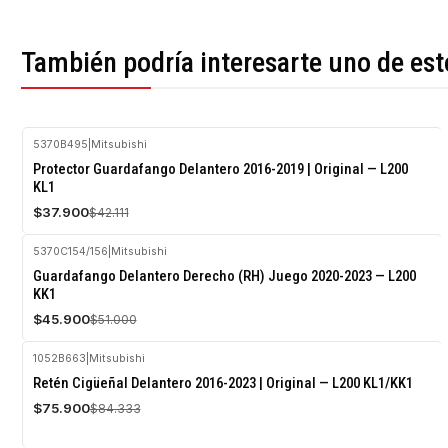
También podría interesarte uno de est
5370B495
|
Mitsubishi
-10%
Protector Guardafango Delantero 2016-2019 | Original — L200
OFF
KL1
Agotado
$37.900
$42.111
5370C154/156
|
Mitsubishi
-10%
Guardafango Delantero Derecho (RH) Juego 2020-2023 — L200
OFF
KK1
$45.900
$51.000
1052B663
|
Mitsubishi
-10%
Retén Cigüeñal Delantero 2016-2023 | Original — L200 KL1/KK1
OFF
$75.900
$84.333