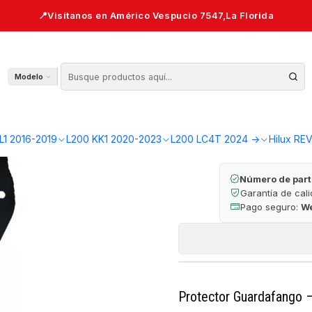
6-2019 | Original — L200 KL1
Protector Guar
Modelo
🔒 Pago seguro 
L1 2016-2019
L200 KK1 2020-2023
L200 LC4T 2024 ->
Hilux RE
Número de part
Garantía de cal
Pago seguro:
W
Protector Guardafango 