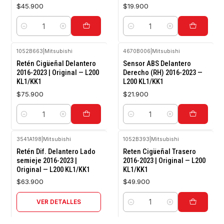
$45.900
$19.900
Cantidad
Cantidad
1052B663
|
Mitsubishi
4670B006
|
Mitsubishi
Retén Cigüeñal Delantero
Sensor ABS Delantero
2016-2023 | Original — L200
Derecho (RH) 2016-2023 —
KL1/KK1
L200 KL1/KK1
$75.900
$21.900
Cantidad
Cantidad
3541A198
|
Mitsubishi
1052B393
|
Mitsubishi
Agotado
Retén Dif. Delantero Lado
Reten Cigüeñal Trasero
semieje 2016-2023 |
2016-2023 | Original — L200
Original — L200 KL1/KK1
KL1/KK1
$63.900
$49.900
VER DETALLES
Cantidad