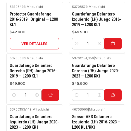
5370B493
|
Mitsubishi
5370B579
|
Mitsubishi
Agotado
Protector Guardafango
Guardafango Delantero
2016-2019 | Original — L200
Izquierdo (LH) Juego 2016-
KL1
2019 — L200 KL1
$42.900
$49.900
VER DETALLES
Cantidad
5370B580
|
Mitsubishi
5370C154/156
|
Mitsubishi
Guardafango Delantero
Guardafango Delantero
Derecho (RH) Juego 2016-
Derecho (RH) Juego 2020-
2019 — L200 KL1
2023 — L200 KK1
$49.900
$45.900
Cantidad
Cantidad
5370C153/149
|
Mitsubishi
4670B005
|
Mitsubishi
Guardafango Delantero
Sensor ABS Delantero
Izquierdo (LH) Juego 2020-
Izquierdo (LH) 2016-2023 —
2023 — L200 KK1
L200 KL1/KK1