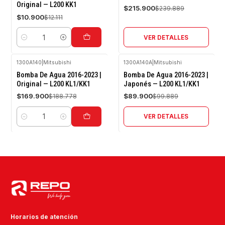
Original — L200 KK1
$215.900
$239.889
$10.900
$12.111
VER DETALLES
Cantidad
1300A140
|
Mitsubishi
1300A140A
|
Mitsubishi
-10%
-10%
Bomba De Agua 2016-2023 |
Bomba De Agua 2016-2023 |
OFF
OFF
Original — L200 KL1/KK1
Japonés — L200 KL1/KK1
Agotado
$169.900
$89.900
$188.778
$99.889
VER DETALLES
Cantidad
Horarios de atención