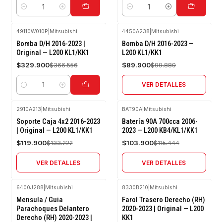
Cantidad
Cantidad
49110W010P
|
Mitsubishi
4450A238
|
Mitsubishi
-10%
-10%
Bomba D/H 2016-2023 |
Bomba D/H 2016-2023 —
OFF
OFF
Original — L200 KL1/KK1
L200 KL1/KK1
Agotado
$329.900
$89.900
$366.556
$99.889
VER DETALLES
Cantidad
2910A213
|
Mitsubishi
BAT90A
|
Mitsubishi
-10%
-10%
Soporte Caja 4x2 2016-2023
Batería 90A 700cca 2006-
OFF
OFF
| Original — L200 KL1/KK1
2023 — L200 KB4/KL1/KK1
Agotado
Agotado
$119.900
$103.900
$133.222
$115.444
VER DETALLES
VER DETALLES
6400J288
|
Mitsubishi
8330B210
|
Mitsubishi
-10%
-10%
Mensula / Guia
Farol Trasero Derecho (RH)
OFF
OFF
Parachoques Delantero
2020-2023 | Original — L200
Derecho (RH) 2020-2023 |
KK1
Agotado