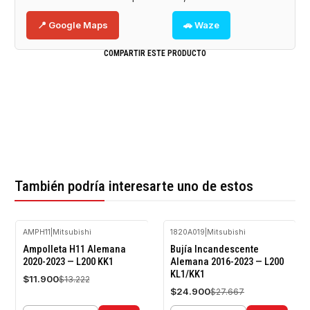
📍 Google Maps
🚗 Waze
COMPARTIR ESTE PRODUCTO
También podría interesarte uno de estos
AMPH11
|
Mitsubishi
1820A019
|
Mitsubishi
-10%
-10%
Ampolleta H11 Alemana
Bujía Incandescente
OFF
OFF
2020-2023 — L200 KK1
Alemana 2016-2023 — L200
KL1/KK1
$11.900
$13.222
$24.900
$27.667