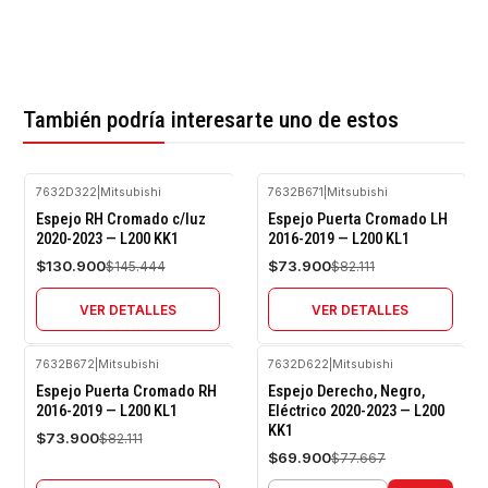
También podría interesarte uno de estos
7632D322
|
Mitsubishi
7632B671
|
Mitsubishi
-10%
-10%
Espejo RH Cromado c/luz
Espejo Puerta Cromado LH
OFF
OFF
2020-2023 — L200 KK1
2016-2019 — L200 KL1
Agotado
Agotado
$130.900
$73.900
$145.444
$82.111
VER DETALLES
VER DETALLES
7632B672
|
Mitsubishi
7632D622
|
Mitsubishi
-10%
-10%
Espejo Puerta Cromado RH
Espejo Derecho, Negro,
OFF
OFF
2016-2019 — L200 KL1
Eléctrico 2020-2023 — L200
KK1
Agotado
$73.900
$82.111
$69.900
$77.667