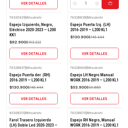
VER DETALLES
Cantidad
7632D621
|
Mitsubishi
7632B838
|
Mitsubishi
-10%
-10%
Espejo Izquierdo, Negro,
Espejo Puerta Izq. (LH)
OFF
OFF
Eléctrico 2020-2023 — L200
2016-2019 — L200 KL1
KK1
Agotado
Agotado
$130.900
$145.444
$92.900
$103.222
VER DETALLES
VER DETALLES
7632B837
|
Mitsubishi
7632B669
|
Mitsubishi
-10%
-10%
Espejo Puerta der. (RH)
Espejo LH Negro Manual
OFF
OFF
2016-2019 — L200 KL1
WORK 2016-2019 — L200 KL1
Agotado
Agotado
$130.900
$53.900
$145.444
$59.889
VER DETALLES
VER DETALLES
8330B213
|
Mitsubishi
7632B670
|
Mitsubishi
-10%
-10%
Farol Trasero Izquierdo
Espejo RH Negro, Manual
OFF
OFF
(LH) Doble Led 2020-2023 —
WORK 2016-2019 — L200 KL1