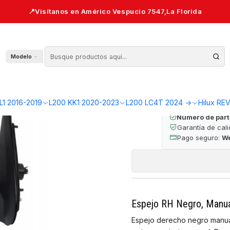
 WORK 2016-2019 — L200 KL1
Espejo RH Negro
Modelo
🔒 Pago seguro 
L1 2016-2019
L200 KK1 2020-2023
L200 LC4T 2024 ->
Hilux RE
Número de part
Garantía de cal
Pago seguro:
W
Espejo RH Negro, Manua
Espejo derecho negro manua