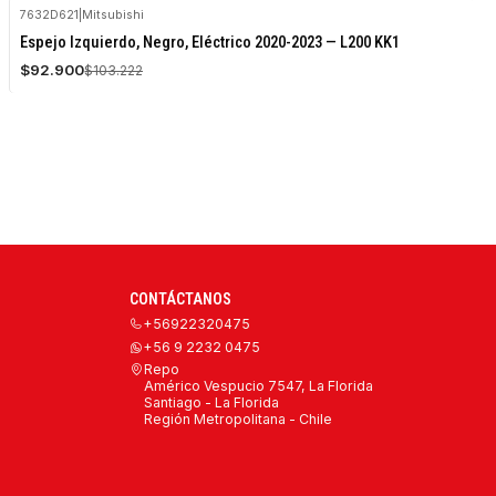
7632D621
|
Mitsubishi
-10%
Espejo Izquierdo, Negro, Eléctrico 2020-2023 — L200 KK1
OFF
$92.900
$103.222
Agotado
CONTÁCTANOS
+56922320475
+56 9 2232 0475
Repo
Américo Vespucio 7547, La Florida
Santiago - La Florida
Región Metropolitana - Chile