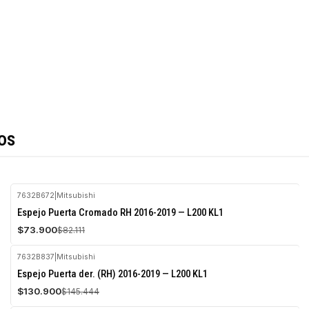
os
7632B672
|
Mitsubishi
-10%
Espejo Puerta Cromado RH 2016-2019 — L200 KL1
OFF
$73.900
$82.111
Agotado
7632B837
|
Mitsubishi
-10%
Espejo Puerta der. (RH) 2016-2019 — L200 KL1
OFF
$130.900
$145.444
Agotado