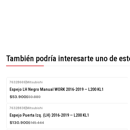
También podría interesarte uno de est
7632B669
|
Mitsubishi
-10%
Espejo LH Negro Manual WORK 2016-2019 — L200 KL1
OFF
$53.900
$59.889
Agotado
7632B838
|
Mitsubishi
-10%
Espejo Puerta Izq. (LH) 2016-2019 — L200 KL1
OFF
$130.900
$145.444
Agotado