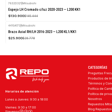
7632D321
|
Mitsubishi
-10%
Espejo LH Cromado c/luz 2020-2023 — L200 KK1
OFF
$130.900
$145.444
Agotado
4410A173
|
Mitsubishi
-10%
Brazo Axial RH/LH 2016-2023 — L200 KL1/KK1
OFF
$25.900
$28.778
CATEGORÍAS
Preguntas Frec
Productos de I
Términos y Con
Política de Ca
Horarios de atención
Política de priv
Nosotros
Lunes a Jueves: 9:30 a 18:00
Repuestos Mitsu
Viernes: 9:30 a 17:00
Blog Repuestos 
Síguenos