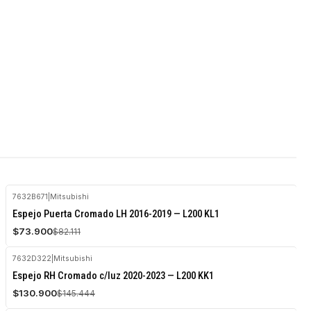
7632B671
|
Mitsubishi
-10%
Espejo Puerta Cromado LH 2016-2019 — L200 KL1
OFF
$73.900
$82.111
Agotado
7632D322
|
Mitsubishi
-10%
Espejo RH Cromado c/luz 2020-2023 — L200 KK1
OFF
$130.900
$145.444
Agotado