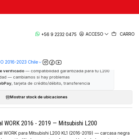
|
, Manual WORK 2016-2019 — L200 KL1
ACCESO
CARRO
+56 9 2232 0475
· ✅ Garantía de satisfacción · 📦 Despacho a todo Chile
VO 2016-2023 Chile
e verificado
— compatibilidad garantizada para tu L200
idad — cambiamos si hay problemas
ebPay
, tarjeta de crédito/débito, transferencia
Mostrar stock de ubicaciones
l WORK 2016 - 2019 — Mitsubishi L200
l WORK para Mitsubishi L200 KL1 (2016-2019) — carcasa negra