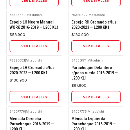
VER DETALLES
VER DETALLES
7632B669
|
Mitsubishi
7632D322
|
Mitsubishi
Agotado
Agotado
Espejo LH Negro Manual
Espejo RH Cromado c/luz
WORK 2016-2019 — L200 KL1
2020-2023 — L200 KK1
$53.900
$130.900
VER DETALLES
VER DETALLES
7632D321
|
Mitsubishi
6400G511
|
Mitsubishi
Agotado
Agotado
Espejo LH Cromado c/luz
Parachoque Delantero
2020-2023 — L200 KK1
c/paso rueda 2016-2019 —
L200 KL1
$130.900
$97.900
VER DETALLES
VER DETALLES
6400F776
|
Mitsubishi
6400F775
|
Mitsubishi
Ménsula Derecha
Ménsula Izquierda
Parachoque 2016-2019 —
Parachoque 2016-2019 —
L200 KL1
L200 KL1