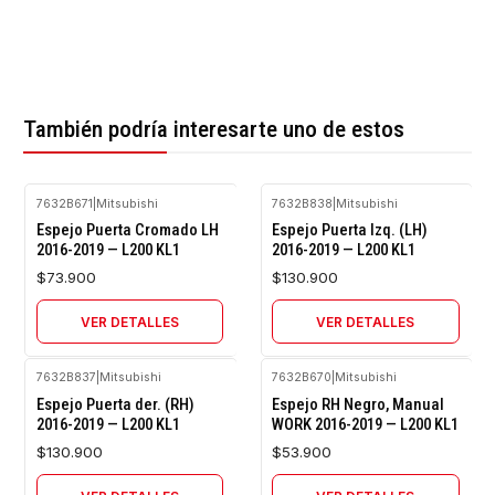
También podría interesarte uno de estos
7632B671
|
Mitsubishi
7632B838
|
Mitsubishi
Agotado
Agotado
Espejo Puerta Cromado LH
Espejo Puerta Izq. (LH)
2016-2019 — L200 KL1
2016-2019 — L200 KL1
$73.900
$130.900
VER DETALLES
VER DETALLES
7632B837
|
Mitsubishi
7632B670
|
Mitsubishi
Agotado
Agotado
Espejo Puerta der. (RH)
Espejo RH Negro, Manual
2016-2019 — L200 KL1
WORK 2016-2019 — L200 KL1
$130.900
$53.900