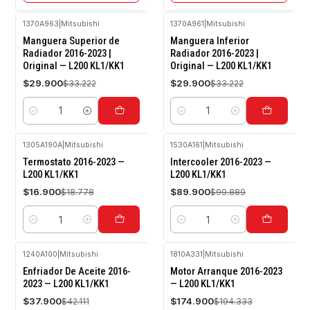
1370A963
|
Mitsubishi
1370A961
|
Mitsubishi
-10%
-10%
Manguera Superior de
Manguera Inferior
OFF
OFF
Radiador 2016-2023 |
Radiador 2016-2023 |
Original — L200 KL1/KK1
Original — L200 KL1/KK1
$29.900
$29.900
$33.222
$33.222
Cantidad
Cantidad
1305A190A
|
Mitsubishi
1530A161
|
Mitsubishi
-10%
-10%
Termostato 2016-2023 —
Intercooler 2016-2023 —
OFF
OFF
L200 KL1/KK1
L200 KL1/KK1
$16.900
$89.900
$18.778
$99.889
Cantidad
Cantidad
1240A100
|
Mitsubishi
1810A331
|
Mitsubishi
-10%
-10%
Enfriador De Aceite 2016-
Motor Arranque 2016-2023
OFF
OFF
2023 — L200 KL1/KK1
— L200 KL1/KK1
Agotado
$37.900
$174.900
$42.111
$194.333