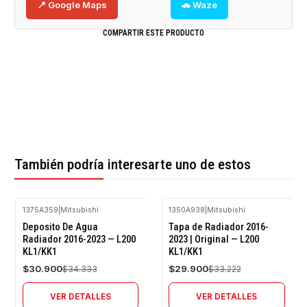
📍 Google Maps
🚗 Waze
COMPARTIR ESTE PRODUCTO
También podría interesarte uno de estos
1375A359
|
Mitsubishi
1350A938
|
Mitsubishi
-10%
-10%
Deposito De Agua
Tapa de Radiador 2016-
OFF
OFF
Radiador 2016-2023 — L200
2023 | Original — L200
KL1/KK1
KL1/KK1
Agotado
Agotado
$30.900
$29.900
$34.333
$33.222
VER DETALLES
VER DETALLES