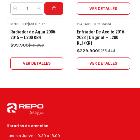
VER DETALLES
Cantidad
MN135032
|
Mitsubishi
1240A100
|
Mitsubishi
-10%
-10%
Radiador de Agua 2006-
Enfriador De Aceite 2016-
OFF
OFF
2015 — L200 KB4
2023 | Original — L200
KL1/KK1
Agotado
Agotado
$99.900
$111.000
$229.900
$255.444
VER DETALLES
VER DETALLES
Horarios de atención
Lunes a Jueves: 9:30 a 18:00