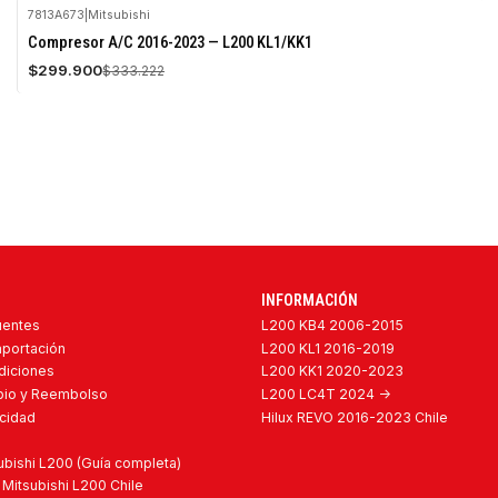
7813A673
|
Mitsubishi
-10%
Compresor A/C 2016-2023 — L200 KL1/KK1
OFF
$299.900
$333.222
Agotado
INFORMACIÓN
uentes
L200 KB4 2006-2015
mportación
L200 KL1 2016-2019
diciones
L200 KK1 2020-2023
mbio y Reembolso
L200 LC4T 2024 ->
acidad
Hilux REVO 2016-2023 Chile
bishi L200 (Guía completa)
Mitsubishi L200 Chile