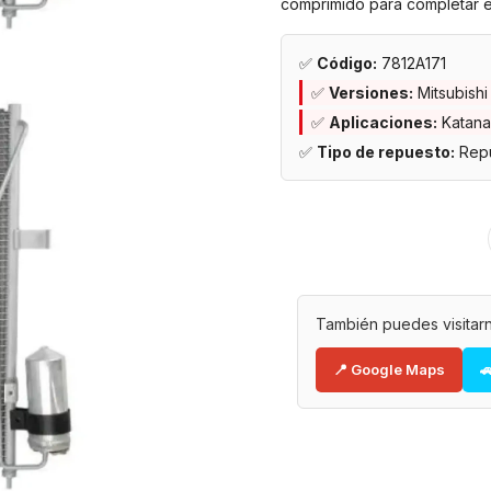
comprimido para completar el
✅
Código:
7812A171
✅
Versiones:
Mitsubish
✅
Aplicaciones:
Katana
✅
Tipo de repuesto:
Repu
También puedes visitarn
📍 Google Maps
