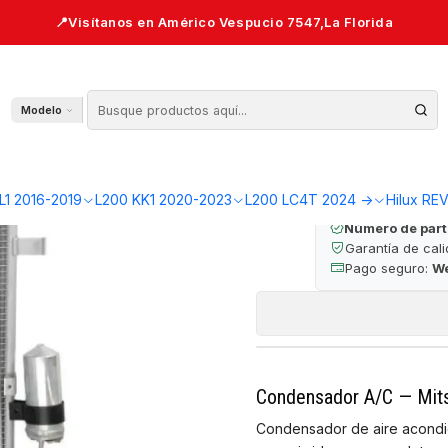
5 — L200 KB4
Condensa
Modelo
🔒 Pago seguro 
L1 2016-2019
L200 KK1 2020-2023
L200 LC4T 2024 ->
Hilux RE
Número de part
Garantía de cal
Pago seguro:
W
Condensador A/C — Mits
Condensador de aire acondici