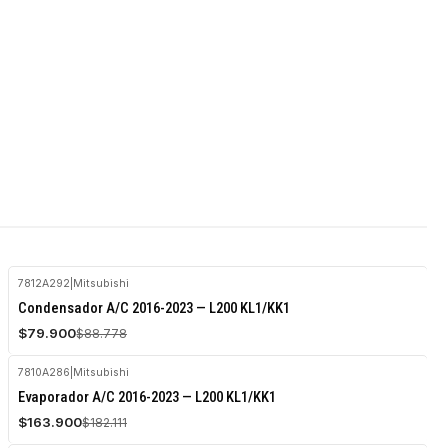
7812A292
|
Mitsubishi
-10%
Condensador A/C 2016-2023 — L200 KL1/KK1
OFF
$79.900
$88.778
7810A286
|
Mitsubishi
-10%
Evaporador A/C 2016-2023 — L200 KL1/KK1
OFF
$163.900
$182.111
Agotado