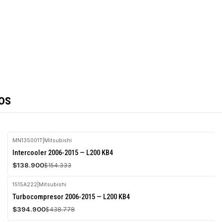
os
MN135001T
|
Mitsubishi
-10%
Intercooler 2006-2015 — L200 KB4
OFF
$138.900
$154.333
Agotado
1515A222
|
Mitsubishi
-10%
Turbocompresor 2006-2015 — L200 KB4
OFF
$394.900
$438.778
Agotado