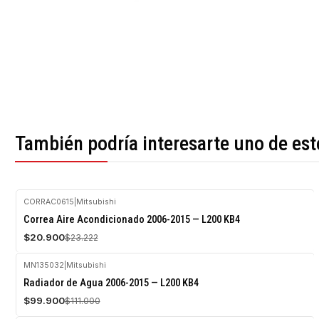
También podría interesarte uno de est
CORRAC0615
|
Mitsubishi
-10%
Correa Aire Acondicionado 2006-2015 — L200 KB4
OFF
$20.900
$23.222
Agotado
MN135032
|
Mitsubishi
-10%
Radiador de Agua 2006-2015 — L200 KB4
OFF
$99.900
$111.000
Agotado