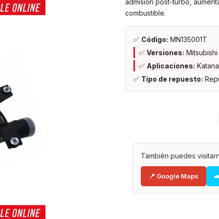
admisión post-turbo, aument
combustible.
✅
Código:
MN135001T
✅
Versiones:
Mitsubish
✅
Aplicaciones:
Katana
✅
Tipo de repuesto:
Repu
También puedes visitarn
📍 Google Maps
