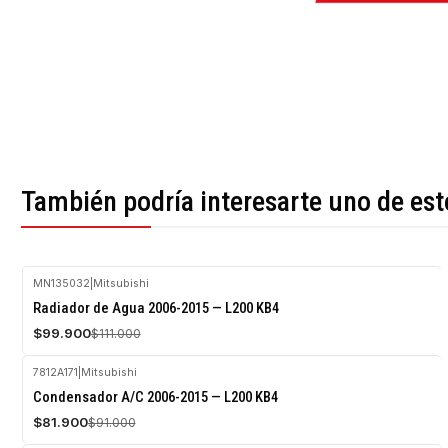
También podría interesarte uno de est
MN135032
|
Mitsubishi
-10%
Radiador de Agua 2006-2015 — L200 KB4
OFF
$99.900
$111.000
Agotado
7812A171
|
Mitsubishi
-10%
Condensador A/C 2006-2015 — L200 KB4
OFF
$81.900
$91.000
Agotado