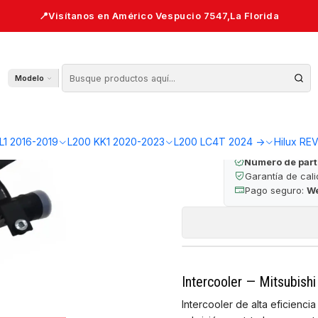
00 KB4
Interc
Modelo
🔒 Pago seguro 
L1 2016-2019
L200 KK1 2020-2023
L200 LC4T 2024 ->
Hilux RE
Número de part
Garantía de cal
Pago seguro:
W
Intercooler — Mitsubish
Intercooler de alta eficienci