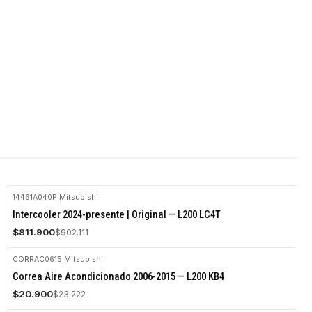
14461A040P
|
Mitsubishi
-10%
Intercooler 2024-presente | Original — L200 LC4T
OFF
$811.900
$902.111
CORRAC0615
|
Mitsubishi
-10%
Correa Aire Acondicionado 2006-2015 — L200 KB4
OFF
$20.900
$23.222
Agotado