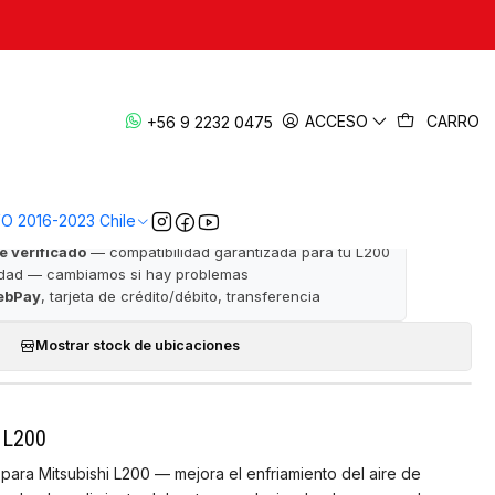
|
ooler 2006-2015 — L200 KB4
ACCESO
CARRO
+56 9 2232 0475
· ✅ Garantía de satisfacción · 📦 Despacho a todo Chile
VO 2016-2023 Chile
e verificado
— compatibilidad garantizada para tu L200
idad — cambiamos si hay problemas
ebPay
, tarjeta de crédito/débito, transferencia
Mostrar stock de ubicaciones
i L200
a para Mitsubishi L200 — mejora el enfriamiento del aire de