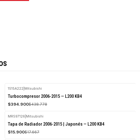
os
1515A222
|
Mitsubishi
-10%
Turbocompresor 2006-2015 — L200 KB4
OFF
$394.900
$438.778
Agotado
MR597126
|
Mitsubishi
-10%
Tapa de Radiador 2006-2015 | Japonés — L200 KB4
OFF
$15.900
$17.667