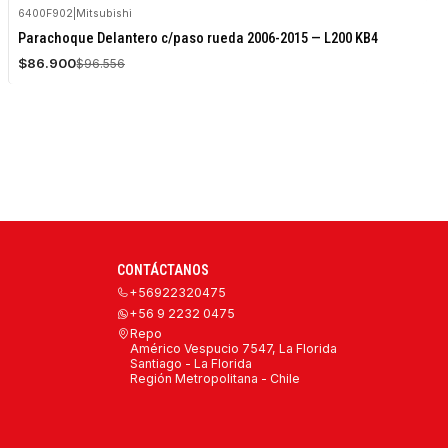
6400F902
|
Mitsubishi
-10%
Parachoque Delantero c/paso rueda 2006-2015 — L200 KB4
OFF
$86.900
$96.556
Agotado
CONTÁCTANOS
+56922320475
+56 9 2232 0475
Repo
Américo Vespucio 7547, La Florida
Santiago - La Florida
Región Metropolitana - Chile