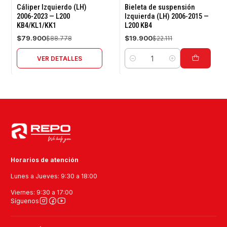
-10%
-10%
Cáliper Izquierdo (LH)
Bieleta de suspensión
OFF
OFF
2006-2023 — L200
Izquierda (LH) 2006-2015 —
KB4/KL1/KK1
L200 KB4
Agotado
$79.900
$19.900
$88.778
$22.111
VER DETALLES
Cantidad
Horarios de atención
Lunes a Jueves: 9:30 a 18:00
Viernes: 9:30 a 17:00
Síguenos