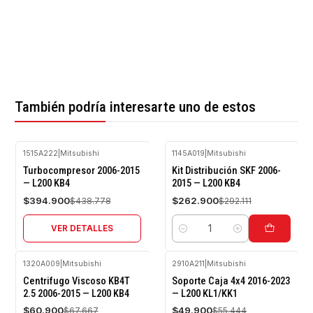
También podría interesarte uno de estos
1515A222
|
Mitsubishi
1145A019
|
Mitsubishi
-10%
-10%
Turbocompresor 2006-2015
Kit Distribución SKF 2006-
OFF
OFF
— L200 KB4
2015 — L200 KB4
Agotado
$394.900
$262.900
$438.778
$292.111
VER DETALLES
Cantidad
1320A009
|
Mitsubishi
2910A211
|
Mitsubishi
-10%
-10%
Centrifugo Viscoso KB4T
Soporte Caja 4x4 2016-2023
OFF
OFF
2.5 2006-2015 — L200 KB4
— L200 KL1/KK1
Agotado
$60.900
$49.900
$67.667
$55.444