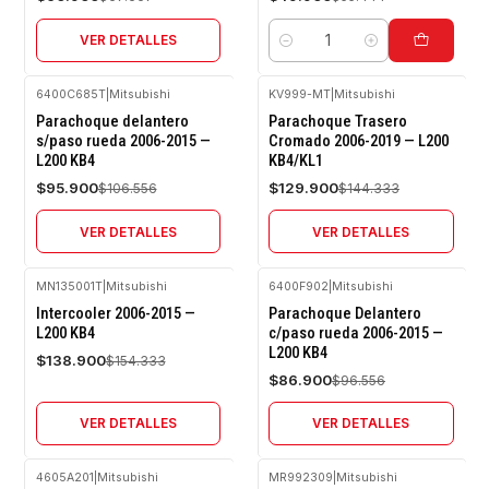
VER DETALLES
Cantidad
6400C685T
|
Mitsubishi
KV999-MT
|
Mitsubishi
-10%
-10%
Parachoque delantero
Parachoque Trasero
OFF
OFF
s/paso rueda 2006-2015 —
Cromado 2006-2019 — L200
L200 KB4
KB4/KL1
Agotado
Agotado
$95.900
$129.900
$106.556
$144.333
VER DETALLES
VER DETALLES
MN135001T
|
Mitsubishi
6400F902
|
Mitsubishi
-10%
-10%
Intercooler 2006-2015 —
Parachoque Delantero
OFF
OFF
L200 KB4
c/paso rueda 2006-2015 —
L200 KB4
Agotado
Agotado
$138.900
$154.333
$86.900
$96.556
VER DETALLES
VER DETALLES
4605A201
|
Mitsubishi
MR992309
|
Mitsubishi