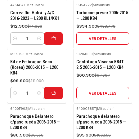
4451A147
|
Mitsubishi
1515A222
|
Mitsubishi
-10%
-10%
Correa Dir. Hidrá. y A/C
Turbocompresor 2006-2015
OFF
OFF
2016-2023 — L200 KL1/KK1
— L200 KB4
Agotado
$12.900
$394.900
$14.333
$438.778
VER DETALLES
Cantidad
MBK-153
|
Mitsubishi
1320A009
|
Mitsubishi
-10%
-10%
Kit de Embrague Seco
Centrifugo Viscoso KB4T
OFF
OFF
(Korea) 2006-2015 — L200
2.5 2006-2015 — L200 KB4
KB4
Agotado
$60.900
$67.667
$99.900
$111.000
VER DETALLES
Cantidad
6400F902
|
Mitsubishi
6400C685T
|
Mitsubishi
-10%
-10%
Parachoque Delantero
Parachoque delantero
OFF
OFF
c/paso rueda 2006-2015 —
s/paso rueda 2006-2015 —
L200 KB4
L200 KB4
Agotado
Agotado
$86.900
$95.900
$96.556
$106.556