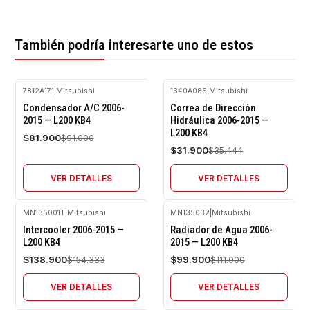
También podría interesarte uno de estos
7812A171
|
Mitsubishi
1340A085
|
Mitsubishi
-10%
-10%
Condensador A/C 2006-
Correa de Dirección
OFF
OFF
2015 — L200 KB4
Hidráulica 2006-2015 —
L200 KB4
Agotado
Agotado
$81.900
$91.000
$31.900
$35.444
VER DETALLES
VER DETALLES
MN135001T
|
Mitsubishi
MN135032
|
Mitsubishi
-10%
-10%
Intercooler 2006-2015 —
Radiador de Agua 2006-
OFF
OFF
L200 KB4
2015 — L200 KB4
Agotado
Agotado
$138.900
$99.900
$154.333
$111.000
VER DETALLES
VER DETALLES