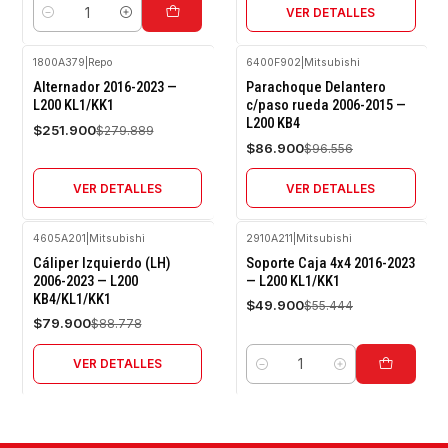
VER DETALLES
Cantidad
1800A379
|
Repo
6400F902
|
Mitsubishi
-10%
-10%
Alternador 2016-2023 —
Parachoque Delantero
OFF
OFF
L200 KL1/KK1
c/paso rueda 2006-2015 —
L200 KB4
Agotado
Agotado
$251.900
$279.889
$86.900
$96.556
VER DETALLES
VER DETALLES
4605A201
|
Mitsubishi
2910A211
|
Mitsubishi
-10%
-10%
Cáliper Izquierdo (LH)
Soporte Caja 4x4 2016-2023
OFF
OFF
2006-2023 — L200
— L200 KL1/KK1
KB4/KL1/KK1
Agotado
$49.900
$55.444
$79.900
$88.778
VER DETALLES
Cantidad