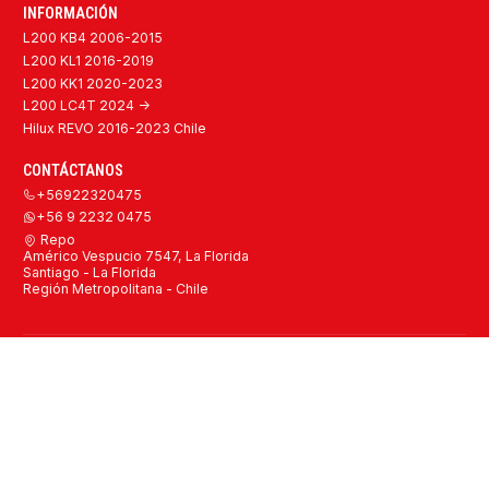
INFORMACIÓN
L200 KB4 2006-2015
L200 KL1 2016-2019
L200 KK1 2020-2023
L200 LC4T 2024 ->
Hilux REVO 2016-2023 Chile
CONTÁCTANOS
+56922320475
+56 9 2232 0475
Repo
Américo Vespucio 7547, La Florida
Santiago - La Florida
Región Metropolitana - Chile
2026 Repuestos Mitsubishi L200 y Toyota Hilux Originales y
Alternativos Chile.
Todos los derechos reservados.
Desarrollado por Jumpseller
.