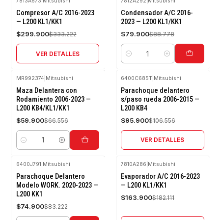
7813A673
|
Mitsubishi
7812A292
|
Mitsubishi
-10%
-10%
Compresor A/C 2016-2023
Condensador A/C 2016-
OFF
OFF
— L200 KL1/KK1
2023 — L200 KL1/KK1
Agotado
$299.900
$79.900
$333.222
$88.778
VER DETALLES
Cantidad
MR992374
|
Mitsubishi
6400C685T
|
Mitsubishi
-10%
-10%
Maza Delantera con
Parachoque delantero
OFF
OFF
Rodamiento 2006-2023 —
s/paso rueda 2006-2015 —
L200 KB4/KL1/KK1
L200 KB4
Agotado
$59.900
$95.900
$66.556
$106.556
VER DETALLES
Cantidad
6400J791
|
Mitsubishi
7810A286
|
Mitsubishi
-10%
-10%
Parachoque Delantero
Evaporador A/C 2016-2023
OFF
OFF
Modelo WORK. 2020-2023 —
— L200 KL1/KK1
L200 KK1
Agotado
$163.900
$182.111
$74.900
$83.222