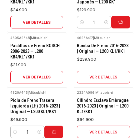
KB4/KL1/KK1
Japonés — L200 KK1
$34.900
$129.900
VER DETALLES
Cantidad
4605A284B
|
Mitsubishi
4625A417
|
Mitsubishi
Agotado
Agotado
Pastillas de Freno BOSCH
Bomba De Freno 2016-2023
2006-2023 — L200
| Original — L200 KL1/KK1
KB4/KL1/KK1
$239.900
$31.900
VER DETALLES
VER DETALLES
4820A445
|
Mitsubishi
2324A096
|
Mitsubishi
Agotado
Piola de Freno Trasera
Cilindro Esclavo Embrague
Izquierda (LH) 2016-2023 |
2016-2023 | Original — L200
Original — L200 KL1/KK1
KL1/KK1
$49.900
$94.900
VER DETALLES
Cantidad