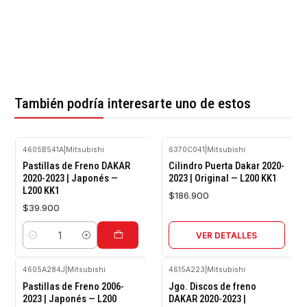
También podría interesarte uno de estos
4605B541A
|
Mitsubishi
6370C041
|
Mitsubishi
Agotado
Pastillas de Freno DAKAR
Cilindro Puerta Dakar 2020-
2020-2023 | Japonés —
2023 | Original — L200 KK1
L200 KK1
$186.900
$39.900
VER DETALLES
Cantidad
4605A284J
|
Mitsubishi
4615A223
|
Mitsubishi
Agotado
Pastillas de Freno 2006-
Jgo. Discos de freno
2023 | Japonés — L200
DAKAR 2020-2023 |