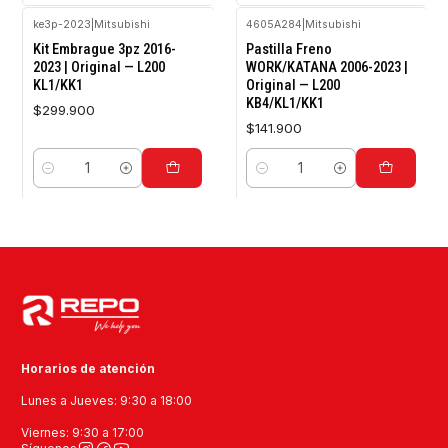
ke3p-2023
|
Mitsubishi
4605A284
|
Mitsubishi
Kit Embrague 3pz 2016-
Pastilla Freno
2023 | Original — L200
WORK/KATANA 2006-2023 |
KL1/KK1
Original — L200
KB4/KL1/KK1
$299.900
$141.900
Cantidad
Cantidad
Horarios de atención
Lunes a Jueves: 9:30 a 18:00
Viernes: 9:30 a 17:00