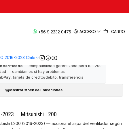
|
Viscoso 2016-2023 — L200 KL1/KK1
ACCESO
CARRO
+56 9 2232 0475
· ✅ Garantía de satisfacción · 📦 Despacho a todo Chile
VO 2016-2023 Chile
e verificado
— compatibilidad garantizada para tu L200
idad — cambiamos si hay problemas
ebPay
, tarjeta de crédito/débito, transferencia
Mostrar stock de ubicaciones
6-2023 — Mitsubishi L200
ubishi L200 (2016-2023) — acciona el aspa del ventilador según