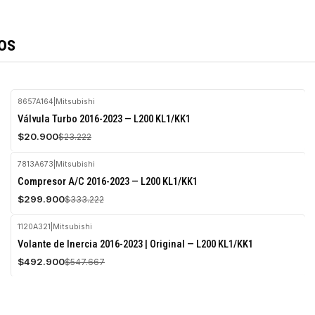
os
8657A164
|
Mitsubishi
-10%
Válvula Turbo 2016-2023 — L200 KL1/KK1
OFF
$20.900
$23.222
Agotado
7813A673
|
Mitsubishi
-10%
Compresor A/C 2016-2023 — L200 KL1/KK1
OFF
$299.900
$333.222
Agotado
1120A321
|
Mitsubishi
-10%
Volante de Inercia 2016-2023 | Original — L200 KL1/KK1
OFF
$492.900
$547.667