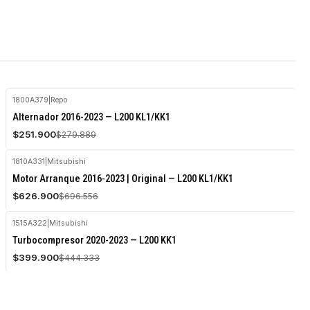
1800A379
|
Repo
-10%
Alternador 2016-2023 — L200 KL1/KK1
OFF
$251.900
$279.889
Agotado
1810A331
|
Mitsubishi
-10%
Motor Arranque 2016-2023 | Original — L200 KL1/KK1
OFF
$626.900
$696.556
1515A322
|
Mitsubishi
-10%
Turbocompresor 2020-2023 — L200 KK1
OFF
$399.900
$444.333
Agotado