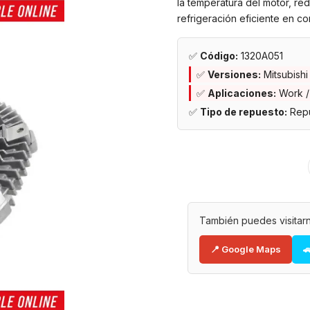
la temperatura del motor, re
refrigeración eficiente en c
✅
Código:
1320A051
✅
Versiones:
Mitsubishi
✅
Aplicaciones:
Work /
✅
Tipo de repuesto:
Repu
También puedes visitarn
📍 Google Maps
