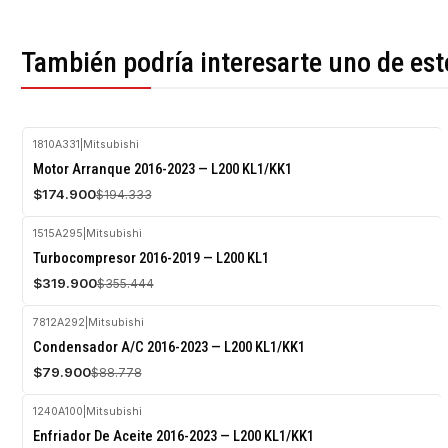
También podría interesarte uno de est
1810A331
|
Mitsubishi
-10%
Motor Arranque 2016-2023 — L200 KL1/KK1
OFF
$174.900
$194.333
Agotado
1515A295
|
Mitsubishi
-10%
Turbocompresor 2016-2019 — L200 KL1
OFF
$319.900
$355.444
7812A292
|
Mitsubishi
-10%
Condensador A/C 2016-2023 — L200 KL1/KK1
OFF
$79.900
$88.778
1240A100
|
Mitsubishi
-10%
Enfriador De Aceite 2016-2023 — L200 KL1/KK1
OFF