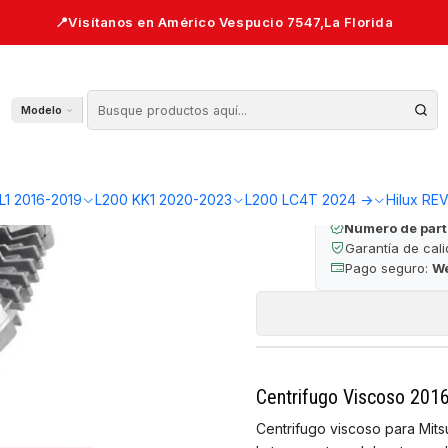
 — L200 KL1/KK1
Centrifugo 
Modelo
🔒 Pago seguro 
L1 2016-2019
L200 KK1 2020-2023
L200 LC4T 2024 ->
Hilux RE
Número de part
Garantía de cal
Pago seguro:
W
Centrifugo Viscoso 201
Centrifugo viscoso para Mits