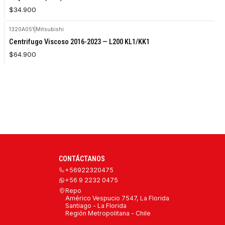
$34.900
1320A051
|
Mitsubishi
Agotado
Centrifugo Viscoso 2016-2023 — L200 KL1/KK1
$64.900
CONTÁCTANOS
+56922320475
+56 9 2232 0475
Repo
Américo Vespucio 7547, La Florida
Santiago - La Florida
Región Metropolitana - Chile