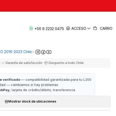
|
nercia 2016-2023 | Original — L200
ACCESO
CARRO
+56 9 2232 0475
KL1/KK1
EGAR AL CARRO
COMPRAR AHORA
VO 2016-2023 Chile
· ✅ Garantía de satisfacción · 📦 Despacho a todo Chile
e verificado
— compatibilidad garantizada para tu L200
idad — cambiamos si hay problemas
ebPay
, tarjeta de crédito/débito, transferencia
Mostrar stock de ubicaciones