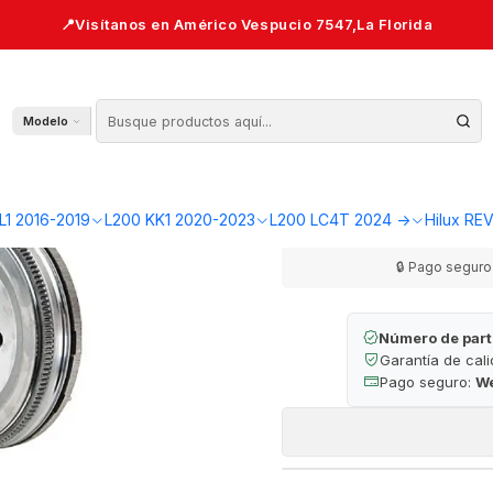
 Original — L200 KL1/KK1
Volante de I
Modelo
AGR
Cantidad
L1 2016-2019
L200 KK1 2020-2023
L200 LC4T 2024 ->
Hilux RE
🔒 Pago seguro 
Número de part
Garantía de cal
Pago seguro:
W