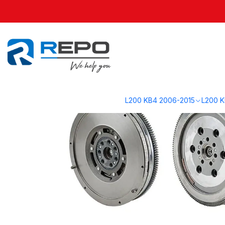
Inicio
L200 KL1 2016-2019
Motor KL1
Volante de Inercia 2016-2023 |
L200 KB4 2006-2015
L200 K