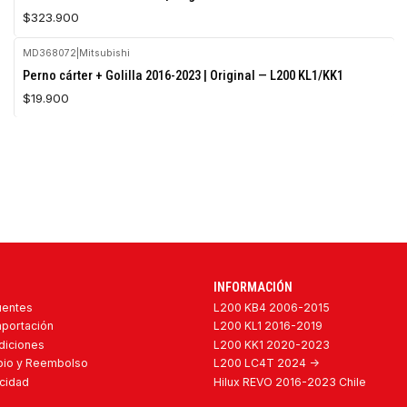
$323.900
MD368072
|
Mitsubishi
Perno cárter + Golilla 2016-2023 | Original — L200 KL1/KK1
$19.900
INFORMACIÓN
uentes
L200 KB4 2006-2015
mportación
L200 KL1 2016-2019
diciones
L200 KK1 2020-2023
mbio y Reembolso
L200 LC4T 2024 ->
acidad
Hilux REVO 2016-2023 Chile