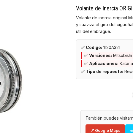
Volante de Inercia ORIG
Volante de inercia original 
y suaviza el giro del cigüeña
útil del embrague.
✅
Código:
1120A321
✅
Versiones:
Mitsubishi
✅
Aplicaciones:
Katana
✅
Tipo de repuesto:
Repu
También puedes visitarn
📍 Google Maps
