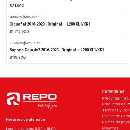
$31.900
1100A261
|
Mitsubishi
Cigueñal 2016-2023 | Original — L200 KL1/KK1
$1.712.900
2910A213
|
Mitsubishi
Agotado
Soporte Caja 4x2 2016-2023 | Original — L200 KL1/KK1
$119.900
CATEGORÍAS
Preguntas Frec
Productos de I
Términos y Con
Política de Ca
Horarios de atención
Política de priv
Nosotros
Lunes a Jueves: 9:30 a 18:00