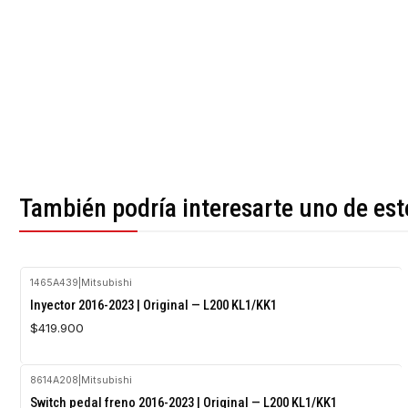
También podría interesarte uno de est
1465A439
|
Mitsubishi
Inyector 2016-2023 | Original — L200 KL1/KK1
$419.900
8614A208
|
Mitsubishi
Agotado
Switch pedal freno 2016-2023 | Original — L200 KL1/KK1