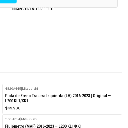
COMPARTIR ESTE PRODUCTO
4820A445
|
Mitsubishi
Piola de Freno Trasera Izquierda (LH) 2016-2023 | Original —
L200 KL1/KK1
$49.900
1525A054
|
Mitsubishi
Agotado
Flujómetro (MAF) 2016-2023 — L200 KL1/KK1