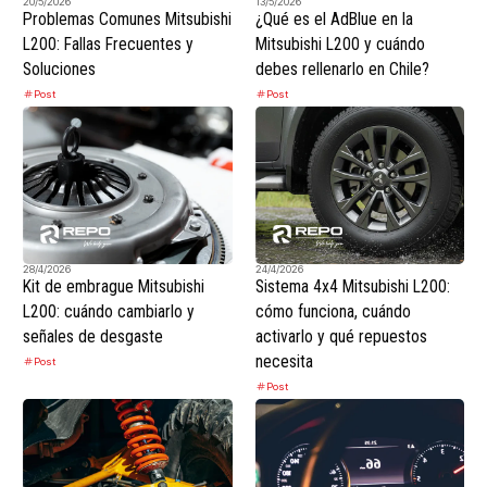
20/5/2026
13/5/2026
Problemas Comunes Mitsubishi
¿Qué es el AdBlue en la
L200: Fallas Frecuentes y
Mitsubishi L200 y cuándo
Soluciones
debes rellenarlo en Chile?
Post
Post
28/4/2026
24/4/2026
Kit de embrague Mitsubishi
Sistema 4x4 Mitsubishi L200:
L200: cuándo cambiarlo y
cómo funciona, cuándo
señales de desgaste
activarlo y qué repuestos
necesita
Post
Post