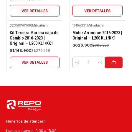
VER DETALLES
VER DETALLES
32358W030P
|
Mitsubishi
1810A331
|
Mitsubishi
-10%
-10%
Kit Tercera Marcha caja de
Motor Arranque 2016-2023 |
OFF
OFF
Cambio 2016-2023 |
Original — L200 KL1/KK1
Original — L200 KL1/KK1
Agotado
$626.900
$696.556
$1.148.900
$1.276.556
VER DETALLES
Cantidad
Horarios de atención
Lunes a Jueves: 9:30 a 18:00