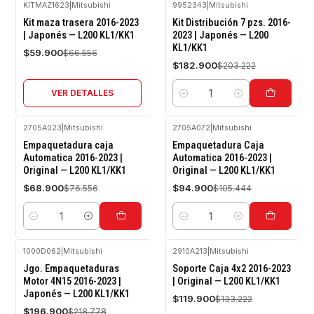
KITMAZ1623
|
Mitsubishi
9952343
|
Mitsubishi
-10%
-10%
Kit maza trasera 2016-2023
Kit Distribución 7 pzs. 2016-
OFF
OFF
| Japonés — L200 KL1/KK1
2023 | Japonés — L200
KL1/KK1
Agotado
$59.900
$66.556
$182.900
$203.222
VER DETALLES
Cantidad
2705A023
|
Mitsubishi
2705A072
|
Mitsubishi
-10%
-10%
Empaquetadura caja
Empaquetadura Caja
OFF
OFF
Automatica 2016-2023 |
Automatica 2016-2023 |
Original — L200 KL1/KK1
Original — L200 KL1/KK1
$68.900
$94.900
$76.556
$105.444
Cantidad
Cantidad
1000D062
|
Mitsubishi
2910A213
|
Mitsubishi
-10%
-10%
Jgo. Empaquetaduras
Soporte Caja 4x2 2016-2023
OFF
OFF
Motor 4N15 2016-2023 |
| Original — L200 KL1/KK1
Japonés — L200 KL1/KK1
Agotado
Agotado
$119.900
$133.222
$196.900
$218.778