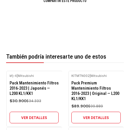
COMPARTIR ESTE PRODUCTO
También podría interesarte uno de estos
kfj-4
|
Mitsubishi
KITMTN002
|
Mitsubishi
-10%
-10%
Pack Mantenimiento Filtros
Pack Premium
OFF
OFF
2016-2023 | Japonés —
Mantenimiento Filtros
L200 KL1/KK1
2016-2023 | Original — L200
Agotado
Agotado
KL1/KK1
$30.900
$34.333
$89.900
$99.889
VER DETALLES
VER DETALLES