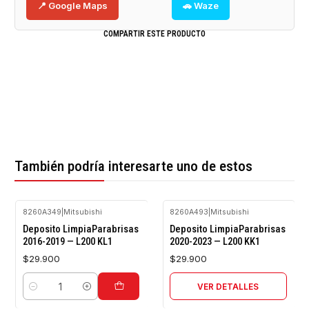
📍 Google Maps
🚗 Waze
COMPARTIR ESTE PRODUCTO
También podría interesarte uno de estos
8260A349
|
Mitsubishi
8260A493
|
Mitsubishi
Agotado
Deposito LimpiaParabrisas
Deposito LimpiaParabrisas
2016-2019 — L200 KL1
2020-2023 — L200 KK1
$29.900
$29.900
VER DETALLES
Cantidad