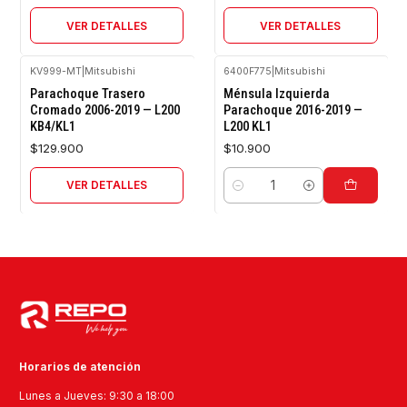
VER DETALLES
VER DETALLES
KV999-MT
|
Mitsubishi
6400F775
|
Mitsubishi
Agotado
Parachoque Trasero
Ménsula Izquierda
Cromado 2006-2019 — L200
Parachoque 2016-2019 —
KB4/KL1
L200 KL1
$129.900
$10.900
VER DETALLES
Cantidad
Horarios de atención
Lunes a Jueves: 9:30 a 18:00