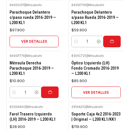
6400G511
|
Mitsubishi
6400F769
|
Mitsubishi
Agotado
Parachoque Delantero
Parachoque Delantero
c/paso rueda 2016-2019 —
s/paso Rueda 2016-2019 —
L200 KL1
L200 KL1
$97.900
$59.900
VER DETALLES
Cantidad
6400F776
|
Mitsubishi
8301C725
|
Mitsubishi
Agotado
Ménsula Derecha
Óptico Izquierdo (LH)
Parachoque 2016-2019 —
Fondo Cromado 2016-2019
L200 KL1
— L200 KL1
$10.900
$85.900
VER DETALLES
Cantidad
8330A943
|
Mitsubishi
2910A213
|
Mitsubishi
Agotado
Agotado
Farol Trasero Izquierdo
Soporte Caja 4x2 2016-2023
(LH) 2016-2019 — L200 KL1
| Original — L200 KL1/KK1
$28.900
$119.900