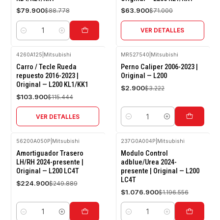
$79.900
$63.900
$88.778
$71.000
VER DETALLES
Cantidad
4260A125
|
Mitsubishi
MR5 27540
|
Mitsubishi
-10%
-10%
Carro / Tecle Rueda
Perno Caliper 2006-2023 |
OFF
OFF
repuesto 2016-2023 |
Original — L200
Original — L200 KL1/KK1
Agotado
$2.900
$3.222
$103.900
$115.444
VER DETALLES
Cantidad
56200A050P
|
Mitsubishi
237G0A004P
|
Mitsubishi
-10%
-10%
Amortiguador Trasero
Modulo Control
OFF
OFF
LH/RH 2024-presente |
adblue/Urea 2024-
Original — L200 LC4T
presente | Original — L200
LC4T
$224.900
$249.889
$1.076.900
$1.196.556
Cantidad
Cantidad