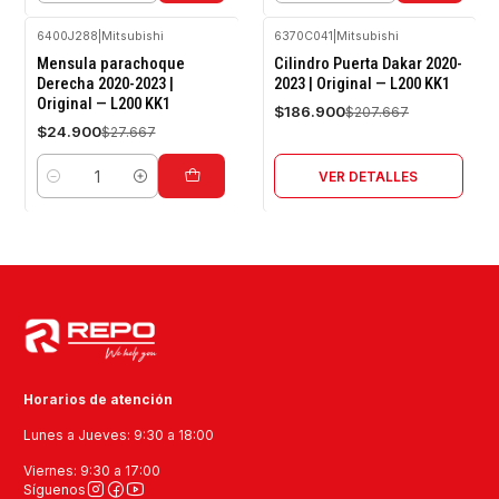
6400J288
|
Mitsubishi
6370C041
|
Mitsubishi
-10%
-10%
Mensula parachoque
Cilindro Puerta Dakar 2020-
OFF
OFF
Derecha 2020-2023 |
2023 | Original — L200 KK1
Original — L200 KK1
Agotado
$186.900
$207.667
$24.900
$27.667
VER DETALLES
Cantidad
Horarios de atención
Lunes a Jueves: 9:30 a 18:00
Viernes: 9:30 a 17:00
Síguenos