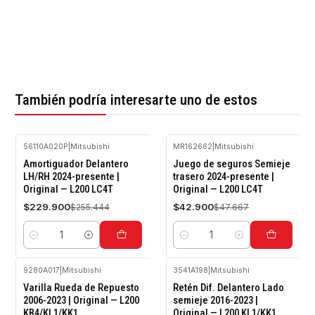
También podría interesarte uno de estos
56110A020P
|
Mitsubishi
MR162662
|
Mitsubishi
-10%
-10%
Amortiguador Delantero
Juego de seguros Semieje
OFF
OFF
LH/RH 2024-presente |
trasero 2024-presente |
Original — L200 LC4T
Original — L200 LC4T
$229.900
$42.900
$255.444
$47.667
Cantidad
Cantidad
9280A017
|
Mitsubishi
3541A198
|
Mitsubishi
-10%
-10%
Varilla Rueda de Repuesto
Retén Dif. Delantero Lado
OFF
OFF
2006-2023 | Original — L200
semieje 2016-2023 |
KB4/KL1/KK1
Original — L200 KL1/KK1
Agotado