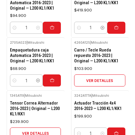
Automatica 2016-2023 |
Original — L200 KL1/KK1
Original — L200 KL1/KK1
$419.900
$94.900
Cantidad
Cantidad
2705A023
|
Mitsubishi
4260A125
|
Mitsubishi
Agotado
Empaquetadura caja
Carro / Tecle Rueda
Automatica 2016-2023 |
repuesto 2016-2023 |
Original — L200 KL1/KK1
Original — L200 KL1/KK1
$68.900
$103.900
VER DETALLES
Cantidad
1345A119
|
Mitsubishi
3242A177A
|
Mitsubishi
Agotado
Tensor Correa Alternador
Actuador Tracción 4x4
2016-2023 | Original — L200
2016-2023 — L200 KL1/KK1
KL1/KK1
$199.900
$239.900
VER DETALLES