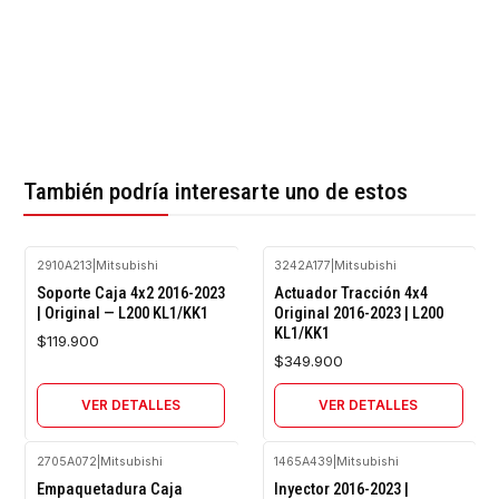
También podría interesarte uno de estos
2910A213
|
Mitsubishi
3242A177
|
Mitsubishi
Agotado
Agotado
Soporte Caja 4x2 2016-2023
Actuador Tracción 4x4
| Original — L200 KL1/KK1
Original 2016-2023 | L200
KL1/KK1
$119.900
$349.900
VER DETALLES
VER DETALLES
2705A072
|
Mitsubishi
1465A439
|
Mitsubishi
Empaquetadura Caja
Inyector 2016-2023 |