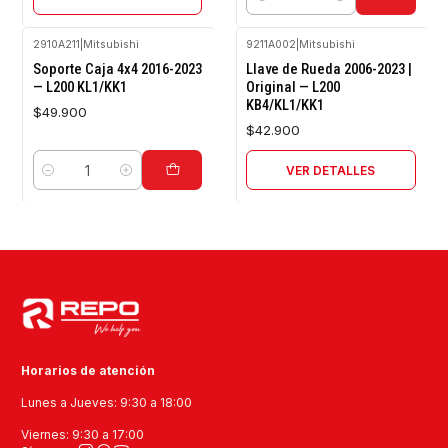
Cantidad
2910A211
|
Mitsubishi
9211A002
|
Mitsubishi
Agotado
Soporte Caja 4x4 2016-2023
Llave de Rueda 2006-2023 |
— L200 KL1/KK1
Original — L200
KB4/KL1/KK1
$49.900
$42.900
VER DETALLES
Cantidad
Horarios de atención
Lunes a Jueves: 9:30 a 18:00
Viernes: 9:30 a 17:00