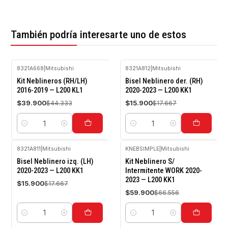
También podría interesarte uno de estos
8321A668
|
Mitsubishi
8321A812
|
Mitsubishi
-10%
-10%
Kit Neblineros (RH/LH)
Bisel Neblinero der. (RH)
OFF
OFF
2016-2019 — L200 KL1
2020-2023 — L200 KK1
$39.900
$15.900
$44.333
$17.667
Cantidad
Cantidad
8321A811
|
Mitsubishi
KNEBSIMPLE
|
Mitsubishi
-10%
-10%
Bisel Neblinero izq. (LH)
Kit Neblinero S/
OFF
OFF
2020-2023 — L200 KK1
Intermitente WORK 2020-
2023 — L200 KK1
$15.900
$17.667
$59.900
$66.556
Cantidad
Cantidad