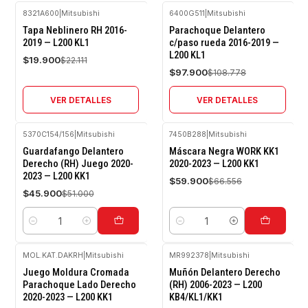
8321A600
|
Mitsubishi
6400G511
|
Mitsubishi
-10%
-10%
Tapa Neblinero RH 2016-
Parachoque Delantero
OFF
OFF
2019 — L200 KL1
c/paso rueda 2016-2019 —
L200 KL1
Agotado
Agotado
$19.900
$22.111
$97.900
$108.778
VER DETALLES
VER DETALLES
5370C154/156
|
Mitsubishi
7450B288
|
Mitsubishi
-10%
-10%
Guardafango Delantero
Máscara Negra WORK KK1
OFF
OFF
Derecho (RH) Juego 2020-
2020-2023 — L200 KK1
2023 — L200 KK1
$59.900
$66.556
$45.900
$51.000
Cantidad
Cantidad
MOL.KAT.DAKRH
|
Mitsubishi
MR992378
|
Mitsubishi
-10%
-10%
Juego Moldura Cromada
Muñón Delantero Derecho
OFF
OFF
Parachoque Lado Derecho
(RH) 2006-2023 — L200
2020-2023 — L200 KK1
KB4/KL1/KK1
Agotado