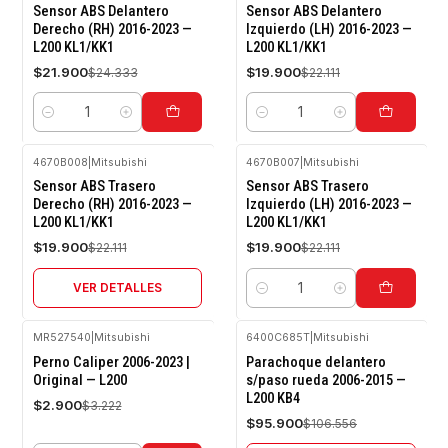
-10%
-10%
Sensor ABS Delantero
Sensor ABS Delantero
OFF
OFF
Derecho (RH) 2016-2023 —
Izquierdo (LH) 2016-2023 —
L200 KL1/KK1
L200 KL1/KK1
$21.900
$19.900
$24.333
$22.111
Cantidad
Cantidad
4670B008
|
Mitsubishi
4670B007
|
Mitsubishi
-10%
-10%
Sensor ABS Trasero
Sensor ABS Trasero
OFF
OFF
Derecho (RH) 2016-2023 —
Izquierdo (LH) 2016-2023 —
L200 KL1/KK1
L200 KL1/KK1
Agotado
$19.900
$19.900
$22.111
$22.111
VER DETALLES
Cantidad
MR5 27540
|
Mitsubishi
6400C685T
|
Mitsubishi
-10%
-10%
Perno Caliper 2006-2023 |
Parachoque delantero
OFF
OFF
Original — L200
s/paso rueda 2006-2015 —
L200 KB4
Agotado
$2.900
$3.222
$95.900
$106.556