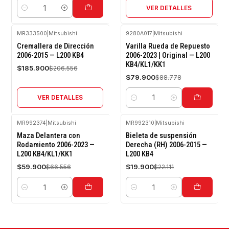
VER DETALLES
Cantidad
MR333500
|
Mitsubishi
9280A017
|
Mitsubishi
-10%
-10%
Cremallera de Dirección
Varilla Rueda de Repuesto
OFF
OFF
2006-2015 — L200 KB4
2006-2023 | Original — L200
KB4/KL1/KK1
Agotado
$185.900
$206.556
$79.900
$88.778
VER DETALLES
Cantidad
MR992374
|
Mitsubishi
MR992310
|
Mitsubishi
-10%
-10%
Maza Delantera con
Bieleta de suspensión
OFF
OFF
Rodamiento 2006-2023 —
Derecha (RH) 2006-2015 —
L200 KB4/KL1/KK1
L200 KB4
$59.900
$19.900
$66.556
$22.111
Cantidad
Cantidad