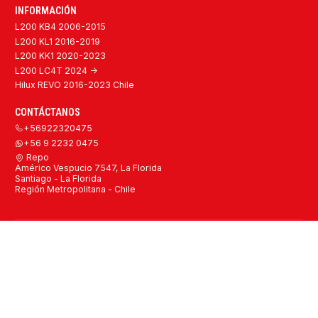
INFORMACIÓN
L200 KB4 2006-2015
L200 KL1 2016-2019
L200 KK1 2020-2023
L200 LC4T 2024 ->
Hilux REVO 2016-2023 Chile
CONTÁCTANOS
+56922320475
+56 9 2232 0475
Repo
Américo Vespucio 7547, La Florida
Santiago - La Florida
Región Metropolitana - Chile
2026 Repuestos Mitsubishi L200 y Toyota Hilux Originales y
Alternativos Chile.
Todos los derechos reservados.
Desarrollado por Jumpseller
.