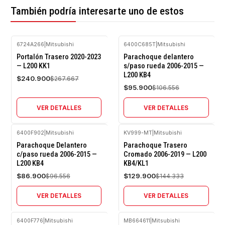
También podría interesarte uno de estos
6724A266
|
Mitsubishi
6400C685T
|
Mitsubishi
-10%
-10%
Portalón Trasero 2020-2023
Parachoque delantero
OFF
OFF
— L200 KK1
s/paso rueda 2006-2015 —
L200 KB4
Agotado
Agotado
$240.900
$267.667
$95.900
$106.556
VER DETALLES
VER DETALLES
6400F902
|
Mitsubishi
KV999-MT
|
Mitsubishi
-10%
-10%
Parachoque Delantero
Parachoque Trasero
OFF
OFF
c/paso rueda 2006-2015 —
Cromado 2006-2019 — L200
L200 KB4
KB4/KL1
Agotado
Agotado
$86.900
$129.900
$96.556
$144.333
VER DETALLES
VER DETALLES
6400F776
|
Mitsubishi
MB664611
|
Mitsubishi