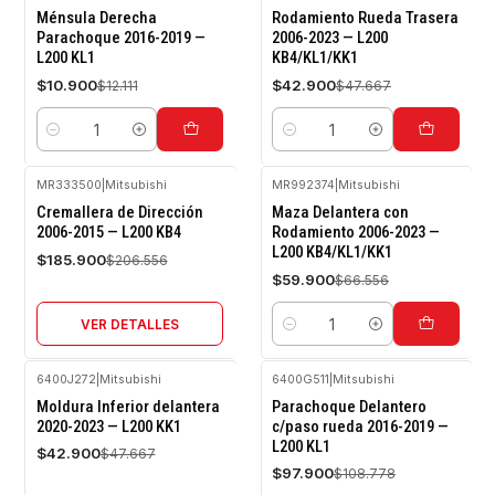
-10%
-10%
Ménsula Derecha
Rodamiento Rueda Trasera
OFF
OFF
Parachoque 2016-2019 —
2006-2023 — L200
L200 KL1
KB4/KL1/KK1
$10.900
$42.900
$12.111
$47.667
Cantidad
Cantidad
MR333500
|
Mitsubishi
MR992374
|
Mitsubishi
-10%
-10%
Cremallera de Dirección
Maza Delantera con
OFF
OFF
2006-2015 — L200 KB4
Rodamiento 2006-2023 —
L200 KB4/KL1/KK1
Agotado
$185.900
$206.556
$59.900
$66.556
VER DETALLES
Cantidad
6400J272
|
Mitsubishi
6400G511
|
Mitsubishi
-10%
-10%
Moldura Inferior delantera
Parachoque Delantero
OFF
OFF
2020-2023 — L200 KK1
c/paso rueda 2016-2019 —
L200 KL1
Agotado
Agotado
$42.900
$47.667
$97.900
$108.778